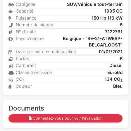
Catégorie
SUV/Véhicule tout-terrain
Capacité
1995 CC
Puissance
150 Hp 110 kW
Nombre de sièges
5
N° d'unité
7122761
Pays d'origine
Belgique - "BE-21-ATWERP-
BELCAR_OOST"
Date première immatriculation
01/01/2021
Portes
5
Carburant
Diesel
Classe d'émission
Euro6d
CO₂
134 CO
2
Couleur
Bleu
Documents
Connectez-vous pour voir l'évaluation