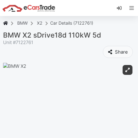
Installez l'application web eCarsTrade, ajoutez-
la à votre écran d'accueil et recevez des mises
à jour instantanées.
BMW
X2
Car Details (7122761)
Installer
Annuler
BMW X2 sDrive18d 110kW 5d
Unit #
7122761
Share