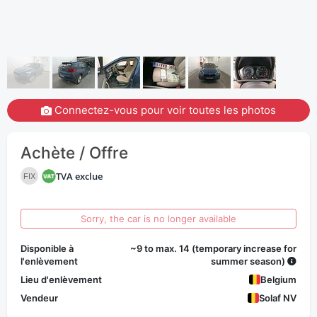
Connectez-vous pour voir toutes les photos
Achète / Offre
TVA exclue
FIX
Sorry, the car is no longer available
Disponible à
~9 to max. 14 (temporary increase for
l'enlèvement
summer season)
Lieu d'enlèvement
Belgium
Vendeur
Solaf NV