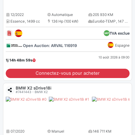
12/2022
Automatique
205 930 KM
Essence
,
1499 cc
136 Hp (100 kW)
Euro6d-TEMP
,
147 CO
2
TVA exclue
Open Auction: ARVAL 116919
Espagne
10 août 2026 à 09:00
1j 14h 48m
58
s
Connectez-vous pour acheter
BMW X2 sDrive18i
#7441443 - BMW X2
07/2020
Manuel
146 711 KM