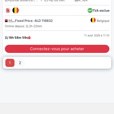
Hybride (essence / électrique)
125 Hp (92 kW)
,
1499 cc
A
,
N/A
TVA exclue
Fixed Price: ALD 116832
Belgique
Online depuis: 2j 2h 22min
11 août 2026 à 11:10
2j 16h 58m
58
s
Connectez-vous pour acheter
1
2