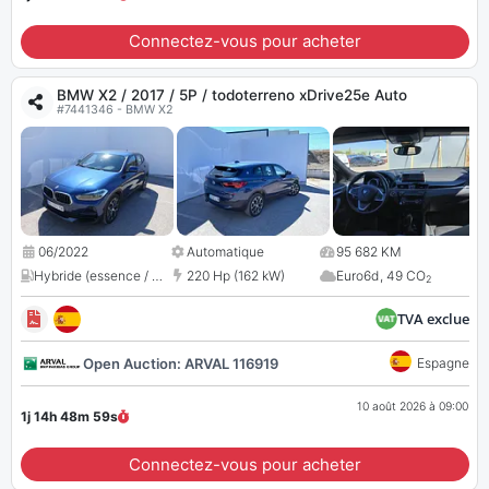
Connectez-vous pour acheter
BMW X2 / 2017 / 5P / todoterreno xDrive25e Auto
#7441346 - BMW X2
06/2022
Automatique
95 682 KM
Hybride (essence / électrique)
220 Hp (162 kW)
,
1499 cc
Euro6d
,
49 CO
2
TVA exclue
Open Auction: ARVAL 116919
Espagne
10 août 2026 à 09:00
1j 14h 48m
58
s
Connectez-vous pour acheter