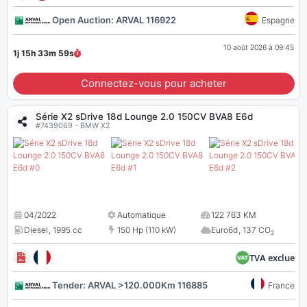
Open Auction: ARVAL 116922
Espagne
10 août 2026 à 09:45
1j 15h 33m
58
s
Connectez-vous pour acheter
Série X2 sDrive 18d Lounge 2.0 150CV BVA8 E6d
#7439069 - BMW X2
04/2022
Automatique
122 763 KM
Diesel
,
1995 cc
150 Hp (110 kW)
Euro6d
,
137 CO
2
TVA exclue
Tender: ARVAL >120.000Km 116885
France