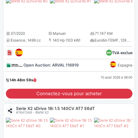
07/2020
Manuel
71 747 KM
Essence
,
1499 cc
140 Hp (103 kW)
Euro6d-TEMP
,
129 CO
2
TVA exclue
Open Auction: ARVAL 116919
Espagne
10 août 2026 à 09:00
1j 14h 48m
58
s
Connectez-vous pour acheter
Serie X2 sDrive 18i 1.5 140CV AT7 E6dT
#7441349 - BMW X2