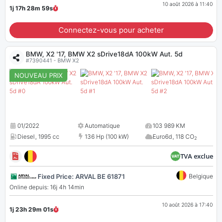
10 août 2026 à 11:40
1j 17h 28m
58
s
Connectez-vous pour acheter
BMW, X2 '17, BMW X2 sDrive18dA 100kW Aut. 5d
#7390441 - BMW X2
NOUVEAU PRIX
01/2022
Automatique
103 989 KM
Diesel
,
1995 cc
136 Hp (100 kW)
Euro6d
,
118 CO
2
TVA exclue
Fixed Price: ARVAL BE 61871
Belgique
Online depuis: 16j 4h 14min
10 août 2026 à 17:40
1j 23h 29m
00
s