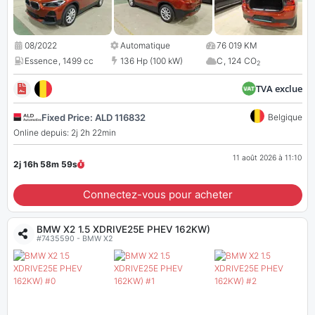
08/2022
Automatique
76 019 KM
Essence
,
1499 cc
136 Hp (100 kW)
C
,
124 CO
2
TVA exclue
Fixed Price: ALD 116832
Belgique
Online depuis: 2j 2h 22min
11 août 2026 à 11:10
2j 16h 58m
58
s
Connectez-vous pour acheter
BMW X2 1.5 XDRIVE25E PHEV 162KW)
#7435590 - BMW X2