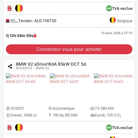
TVA exclue
Tender: ALD 116735
Belgique
10 août 2026 à 07:10
1j 12h 58m
58
s
Connectez-vous pour acheter
BMW X2 sDrive16dA 85kW DCT 5d
#7440073 - BMW X2
01/2021
Automatique
73 080 KM
Diesel
,
1496 cc
116 Hp (85 kW)
Euro6
,
135 CO
2
TVA exclue