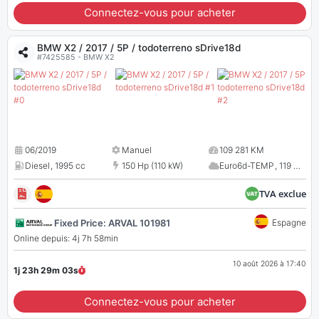
Connectez-vous pour acheter
BMW X2 / 2017 / 5P / todoterreno sDrive18d
#7425585 - BMW X2
06/2019
Manuel
109 281 KM
Diesel
,
1995 cc
150 Hp (110 kW)
Euro6d-TEMP
,
119 CO
2
TVA exclue
Fixed Price: ARVAL 101981
Espagne
Online depuis: 4j 7h 58min
10 août 2026 à 17:40
1j 23h 29m
02
s
Connectez-vous pour acheter