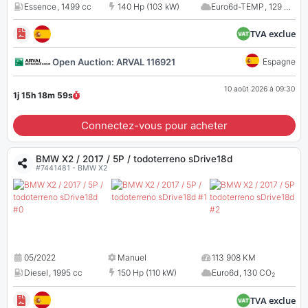
Essence
,
1499 cc
140 Hp (103 kW)
Euro6d-TEMP
,
129 CO
2
TVA exclue
Open Auction: ARVAL 116921
Espagne
10 août 2026 à 09:30
1j 15h 18m
58
s
Connectez-vous pour acheter
BMW X2 / 2017 / 5P / todoterreno sDrive18d
#7441481 - BMW X2
05/2022
Manuel
113 908 KM
Diesel
,
1995 cc
150 Hp (110 kW)
Euro6d
,
130 CO
2
TVA exclue