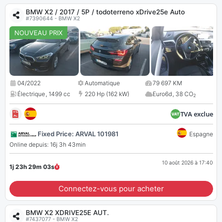
BMW X2 / 2017 / 5P / todoterreno xDrive25e Auto
#7390644 - BMW X2
NOUVEAU PRIX
04/2022
Automatique
79 697 KM
Électrique
,
1499 cc
220 Hp (162 kW)
Euro6d
,
38 CO
2
TVA exclue
Fixed Price: ARVAL 101981
Espagne
Online depuis: 16j 3h 43min
10 août 2026 à 17:40
1j 23h 29m
02
s
Connectez-vous pour acheter
BMW X2 XDRIVE25E AUT.
#7437077 - BMW X2