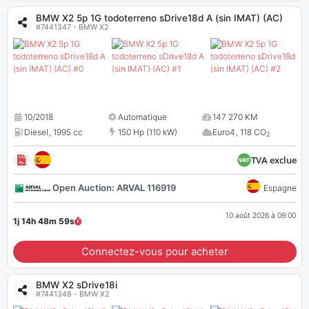
BMW X2 5p 1G todoterreno sDrive18d A (sin IMAT) (AC)
#7441347 - BMW X2
10/2018
Automatique
147 270 KM
Diesel
,
1995 cc
150 Hp (110 kW)
Euro4
,
118 CO
2
TVA exclue
Open Auction: ARVAL 116919
Espagne
10 août 2026 à 09:00
1j 14h 48m
58
s
Connectez-vous pour acheter
BMW X2 sDrive18i
#7441348 - BMW X2