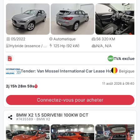
05/2022
Automatique
56 320 KM
Hybride (essence / électrique)
125 Hp (92 kW)
,
N/A
N/A
,
N/A
TVA exclue
Tender: Van Mossel International Car Lease Holding 116855
Belgique
11 août 2026 à 09:40
2j 15h 28m
58
s
Connectez-vous pour acheter
BMW X2 1.5 SDRIVE18I 100KW DCT
#7435589 - BMW X2