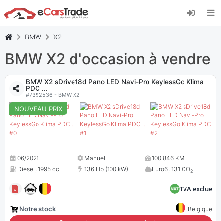
Installez l'application web eCarsTrade, ajoutez-
la à votre écran d'accueil et recevez des mises
à jour instantanées.
BMW
X2
Installer
Annuler
BMW X2 d'occasion à vendre
BMW X2 sDrive18d Pano LED Navi-Pro KeylessGo Klima
PDC ...
#7392536 - BMW X2
NOUVEAU PRIX
06/2021
Manuel
100 846 KM
Diesel
,
1995 cc
136 Hp (100 kW)
Euro6
,
131 CO
2
TVA exclue
Notre stock
Belgique