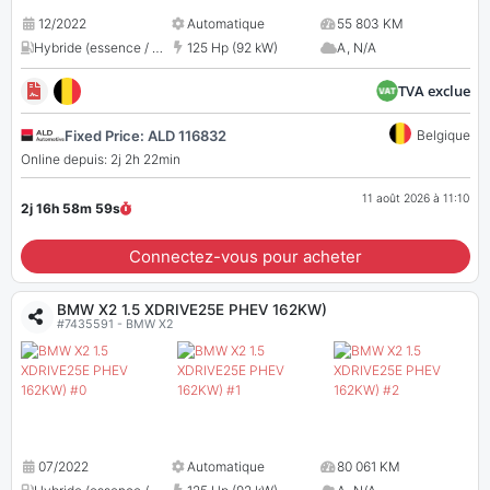
12/2022
Automatique
55 803 KM
Hybride (essence / électrique)
125 Hp (92 kW)
,
1499 cc
A
,
N/A
TVA exclue
Fixed Price: ALD 116832
Belgique
Online depuis: 2j 2h 22min
11 août 2026 à 11:10
2j 16h 58m
58
s
Connectez-vous pour acheter
BMW X2 1.5 XDRIVE25E PHEV 162KW)
#7435591 - BMW X2
07/2022
Automatique
80 061 KM