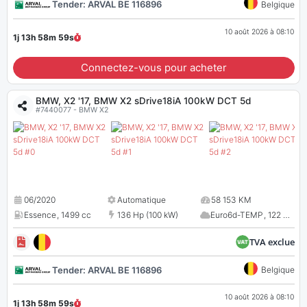
Tender: ARVAL BE 116896
Belgique
10 août 2026 à 08:10
1j 13h 58m
58
s
Connectez-vous pour acheter
BMW, X2 '17, BMW X2 sDrive18iA 100kW DCT 5d
#7440077 - BMW X2
06/2020
Automatique
58 153 KM
Essence
,
1499 cc
136 Hp (100 kW)
Euro6d-TEMP
,
122 CO
2
TVA exclue
Tender: ARVAL BE 116896
Belgique
10 août 2026 à 08:10
1j 13h 58m
58
s