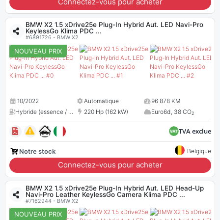
Connectez-vous pour acheter
BMW X2 1.5 xDrive25e Plug-In Hybrid Aut. LED Navi-Pro
KeylessGo Klima PDC ...
#6891726 - BMW X2
NOUVEAU PRIX
10/2022
Automatique
96 878 KM
Hybride (essence / électrique)
220 Hp (162 kW)
,
1499 cc
Euro6d
,
38 CO
2
TVA exclue
Notre stock
Belgique
Connectez-vous pour acheter
BMW X2 1.5 xDrive25e Plug-In Hybrid Aut. LED Head-Up
Navi-Pro Leather KeylessGo Camera Klima PDC ...
#7162944 - BMW X2
NOUVEAU PRIX