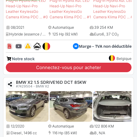
08/2021
Automatique
39 254 KM
Hybride (essence / électrique)
125 Hp (92 kW)
,
1499 cc
Euro6
,
37 CO
2
Marge – TVA non déductible
Notre stock
Belgique
Connectez-vous pour acheter
BMW X2 1.5 SDRIVE16D DCT 85KW
#7429504 - BMW X2
12/2020
Automatique
122 806 KM
Diesel
,
1496 cc
116 Hp (85 kW)
B
,
N/A