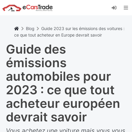
Installez l'application web eCarsTrade, ajoutez-
la à votre écran d'accueil et recevez des mises
à jour instantanées.
Installer
Annuler
Blog
Guide 2023 sur les émissions des voitures :
ce que tout acheteur en Europe devrait savoir
Guide des
émissions
automobiles pour
2023 : ce que tout
acheteur européen
devrait savoir
Vous achetez une voiture mais vous vous