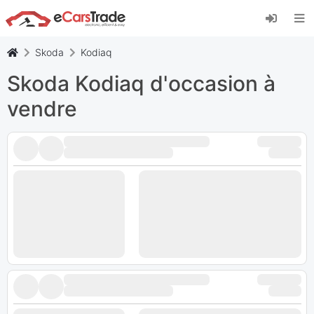
Installez l'application web eCarsTrade, ajoutez-
la à votre écran d'accueil et recevez des mises
à jour instantanées.
Skoda
Kodiaq
Installer
Annuler
Skoda Kodiaq d'occasion à
vendre