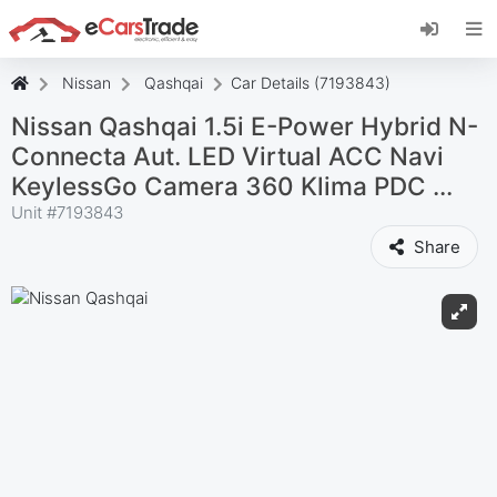
Installez l'application web eCarsTrade, ajoutez-
la à votre écran d'accueil et recevez des mises
à jour instantanées.
Nissan
Qashqai
Car Details (7193843)
Installer
Annuler
Nissan Qashqai 1.5i E-Power Hybrid N-
Connecta Aut. LED Virtual ACC Navi
KeylessGo Camera 360 Klima PDC ...
Unit #
7193843
Share