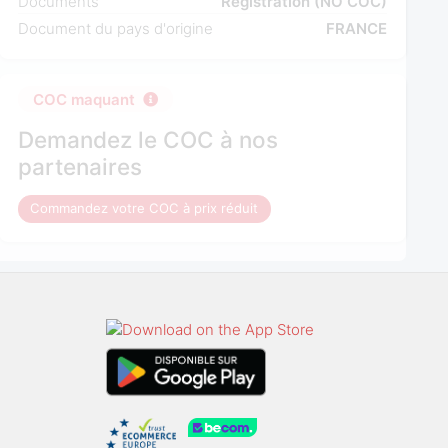
Documents
Registration (NO COC)
Document du pays d'origine
FRANCE
COC maquant
Demandez le COC à nos
partenaires
Commandez votre COC à prix réduit