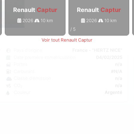
Renault
Captur
Renault
Captur
2026
10 km
2026
10 km
1
/
5
Voir tout Renault Captur
r
Pays d'origine
France - "HERTZ NICE"
e
Date première immatriculation
04/02/2025
n
Portes
n/a
a
Carburant
#N/A
a
Classe d'émission
n/a
a
CO₂
n/a
1
Couleur
Argenté