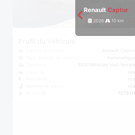
Renault
Captur
2026
10 km
Profil du Véhicule
Marque et modèle
Renault Captu
Type de boîte de vitesses
Automatiqu
Catégorie
SUV/Véhicule tout-terrai
Capacité
n/
Puissance
n/
Nombre de sièges
n/
N° d'unité
707911