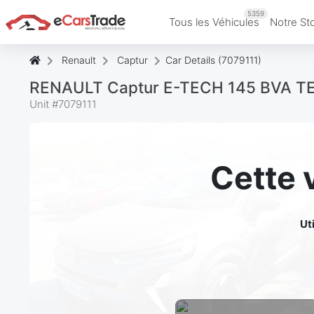
5359
Tous les Véhicules
Notre St
Renault
Captur
Car Details (7079111)
RENAULT Captur E-TECH 145 BVA T
Unit #
7079111
Cette 
Ut