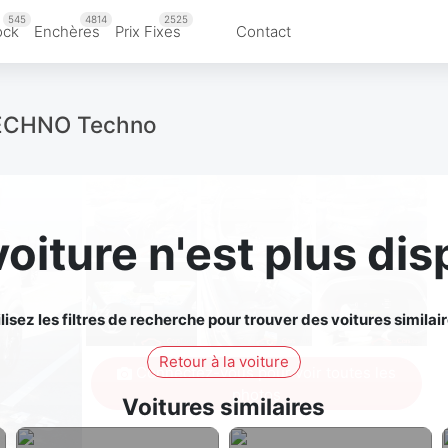
545
4814
2525
ock
Enchères
Prix Fixes
Contact
ECHNO Techno
voiture n'est plus dis
ilisez les filtres de recherche pour trouver des voitures similair
Retour à la voiture
Connectez-vous pour voir toutes les
photos
Voitures similaires