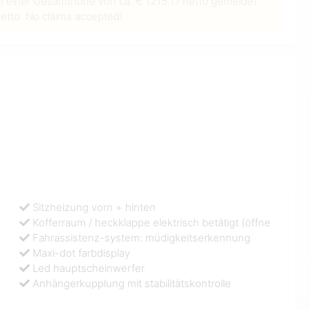
n einer Gesamthöhe von ca. € 1215.17 netto gemeldet
tto. No claims accepted!
Sitzheizung vorn + hinten
Kofferraum / heckklappe elektrisch betätigt (öffne
Fahrassistenz-system: müdigkeitserkennung
Maxi-dot farbdisplay
Led hauptscheinwerfer
Anhängerkupplung mit stabilitätskontrolle