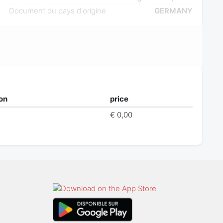
Document du pays d'origine
GERMANY
ion
price
€ 0,00