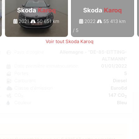
Skoda
Karoq
Skoda
Karoq
2021
50 651 km
2022
55 413 km
1
/
5
Voir tout Skoda Karoq
q
Pays d'origine
Allemagne - "DE-85-EITTING-
ALTMANN"
e
Date première immatriculation
01/01/2022
7
Portes
5
n
Carburant
Diesel
C
Classe d'émission
Euro6d
W
CO₂
147 CO
5
2
Couleur
Bleu
2