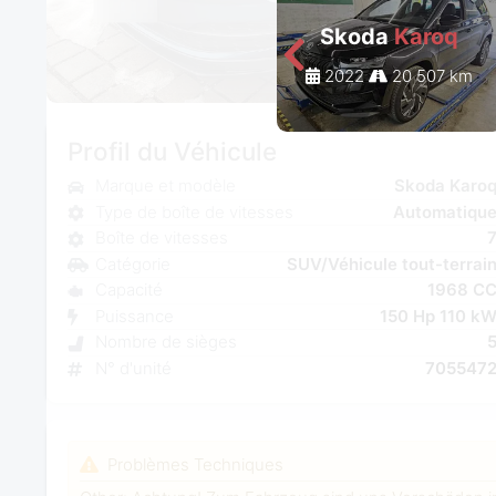
Skoda
Karoq
2022
20 507 km
Profil du Véhicule
Marque et modèle
Skoda Karo
Type de boîte de vitesses
Automatiqu
Boîte de vitesses
Catégorie
SUV/Véhicule tout-terrai
Capacité
1968 C
Puissance
150 Hp 110 k
Nombre de sièges
N° d'unité
705547
Problèmes Techniques