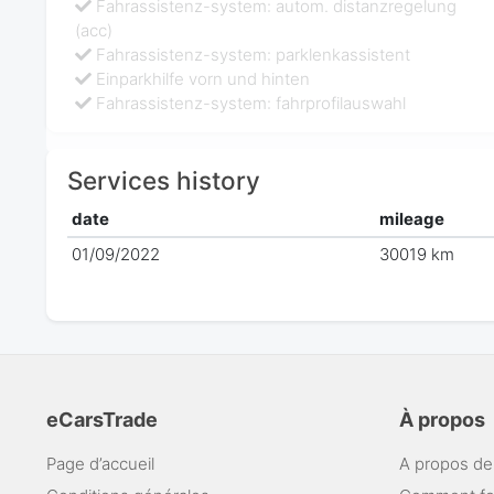
Fahrassistenz-system: autom. distanzregelung
(acc)
Fahrassistenz-system: parklenkassistent
Einparkhilfe vorn und hinten
Fahrassistenz-system: fahrprofilauswahl
Services history
date
mileage
01/09/2022
30019 km
eCarsTrade
À propos
Page d’accueil
A propos de