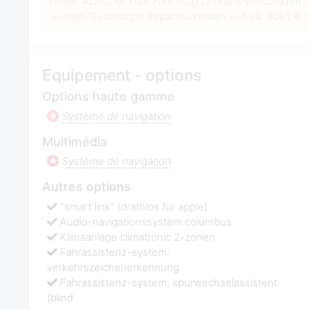
Other: Achtung! Zum Fahrzeug sind uns Vorschäden i
worden.Geschätzte Reparaturkosten von ca. 3085 € ne
Equipement - options
Options haute gamme
Système de navigation
Multimédia
Système de navigation
Autres options
"smart link" (drathlos für apple)
Audio-navigationssystem columbus
Klimaanlage climatronic 2-zonen
Fahrassistenz-system:
verkehrszeichenerkennung
Fahrassistenz-system: spurwechselassistent
(blind