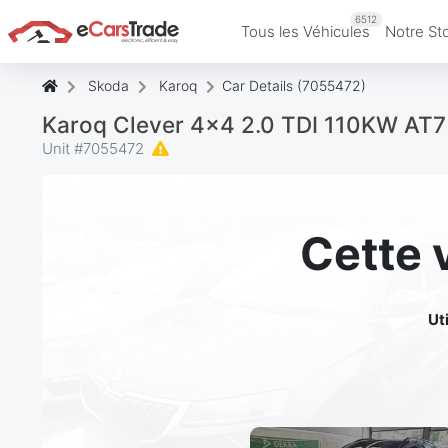
6512
Tous les Véhicules
Notre St
Skoda
Karoq
Car Details (7055472)
Karoq Clever 4x4 2.0 TDI 110KW AT7
Unit #
7055472
Cette 
Ut