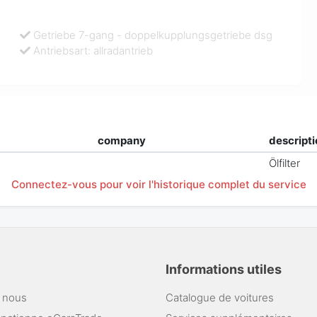
Getriebe 7-gang - doppelkupplungsgetriebe dsg
Antriebsart: allradantrieb
company
descript
Ölfilter
Connectez-vous pour voir l'historique complet du service
Informations utiles
 nous
Catalogue de voitures