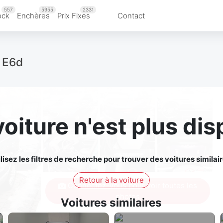
557
5955
2331
ock
Enchères
Prix Fixes
Contact
 E6d
voiture n'est plus dis
ilisez les filtres de recherche pour trouver des voitures similair
Retour à la voiture
Connectez-vous pour voir toutes les
photos
Voitures similaires