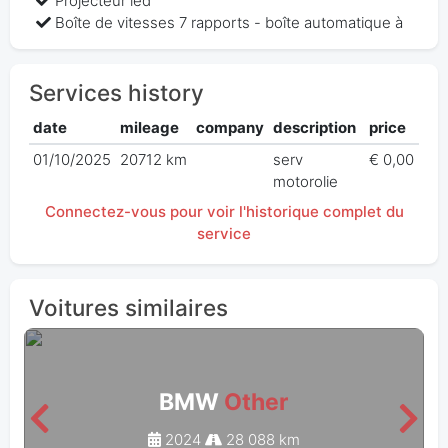
Projecteur led
Boîte de vitesses 7 rapports - boîte automatique à
Services history
date
mileage
company
description
price
01/10/2025
20712 km
serv
€ 0,00
motorolie
Connectez-vous pour voir l'historique complet du
service
Voitures similaires
BMW
Other
2024
28 088 km