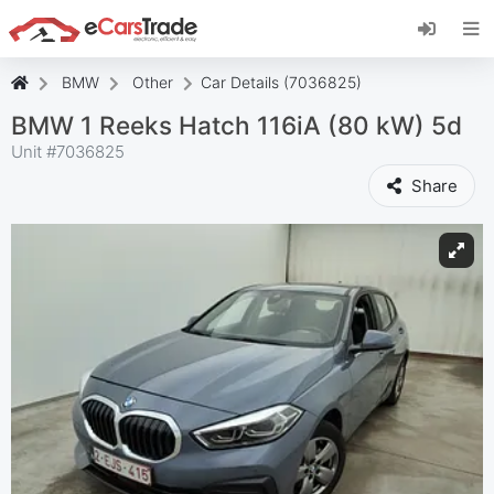
Installez l'application web eCarsTrade, ajoutez-
la à votre écran d'accueil et recevez des mises
à jour instantanées.
BMW
Other
Car Details (7036825)
Installer
Annuler
BMW 1 Reeks Hatch 116iA (80 kW) 5d
Unit #
7036825
Share