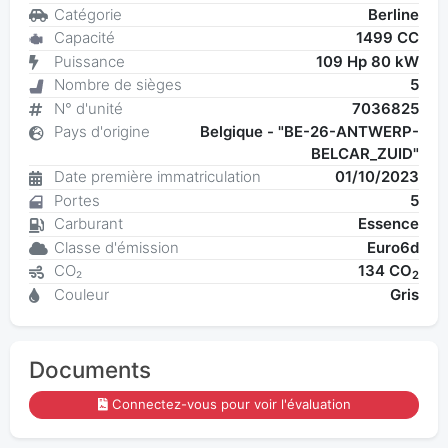
Catégorie
Berline
Capacité
1499 CC
Puissance
109 Hp 80 kW
Nombre de sièges
5
N° d'unité
7036825
Pays d'origine
Belgique - "BE-26-ANTWERP-
BELCAR_ZUID"
Date première immatriculation
01/10/2023
Portes
5
Carburant
Essence
Classe d'émission
Euro6d
CO₂
134 CO
2
Couleur
Gris
Documents
Connectez-vous pour voir l'évaluation