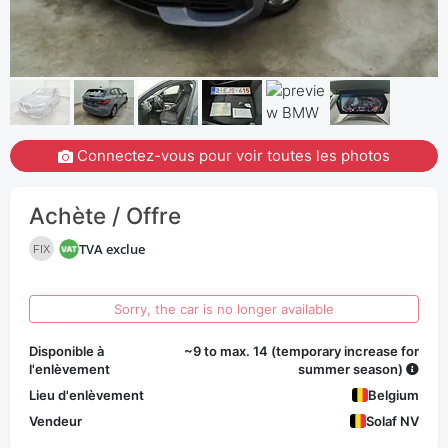
Connectez-vous pour voir toutes les photos
Achète / Offre
TVA exclue
FIX
Sorry, the car is no longer available
Disponible à
~9 to max. 14 (temporary increase for
l'enlèvement
summer season)
Lieu d'enlèvement
Belgium
Vendeur
Solaf NV