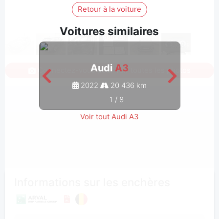
Retour à la voiture
Voitures similaires
Audi
A3
Connectez-vous pour voir toutes les photos
2022
20 436 km
1
/
8
Voir tout Audi A3
Informations sur les enchères