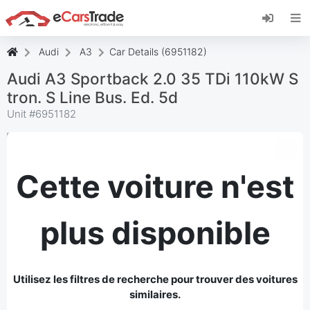
Installez l'application web eCarsTrade, ajoutez-
la à votre écran d'accueil et recevez des mises
à jour instantanées.
Audi
A3
Car Details (6951182)
Installer
Annuler
Audi A3 Sportback 2.0 35 TDi 110kW S
tron. S Line Bus. Ed. 5d
Unit #
6951182
Cette voiture n'est
plus disponible
Utilisez les filtres de recherche pour trouver des voitures
similaires.