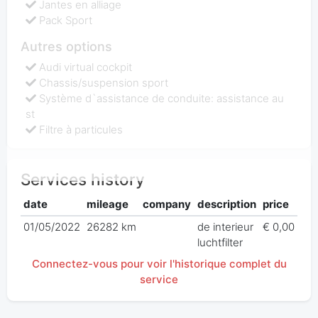
Jantes en alliage
Pack Sport
Autres options
Audi virtual cockpit
Chassis/suspension sport
Système d`assistance de conduite: assistance au
st
Filtre à particules
Services history
date
mileage
company
description
price
01/05/2022
26282 km
de interieur
€ 0,00
luchtfilter
Connectez-vous pour voir l'historique complet du
service