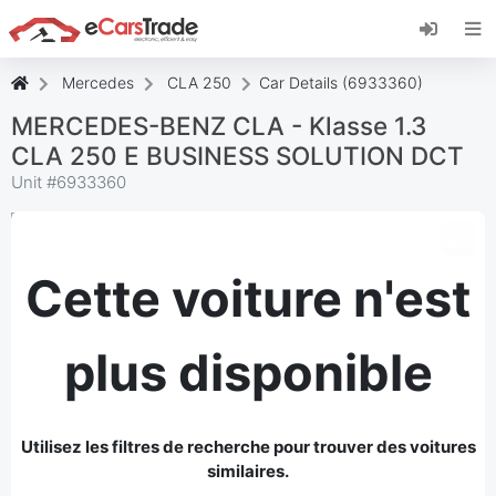
Installez l'application web eCarsTrade, ajoutez-
la à votre écran d'accueil et recevez des mises
à jour instantanées.
Mercedes
CLA 250
Car Details (6933360)
Installer
Annuler
MERCEDES-BENZ CLA - Klasse 1.3
CLA 250 E BUSINESS SOLUTION DCT
Unit #
6933360
Cette voiture n'est
plus disponible
Utilisez les filtres de recherche pour trouver des voitures
similaires.