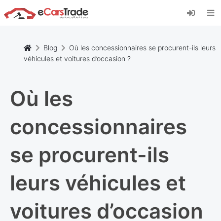
Installez l'application web eCarsTrade, ajoutez-
la à votre écran d'accueil et recevez des mises
à jour instantanées.
Installer
Annuler
Blog
Où les concessionnaires se procurent-ils leurs
véhicules et voitures d’occasion ?
Où les
concessionnaires
se procurent-ils
leurs véhicules et
voitures d’occasion