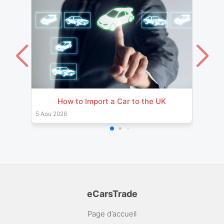
How to Import a Car to the UK
Impor
& Pro
5 Aou 2026
26 Jul 
eCarsTrade
Page d’accueil