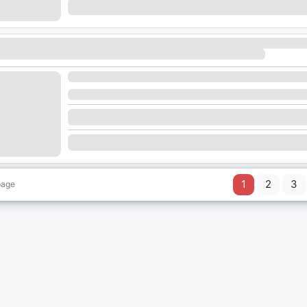
1
2
3
page