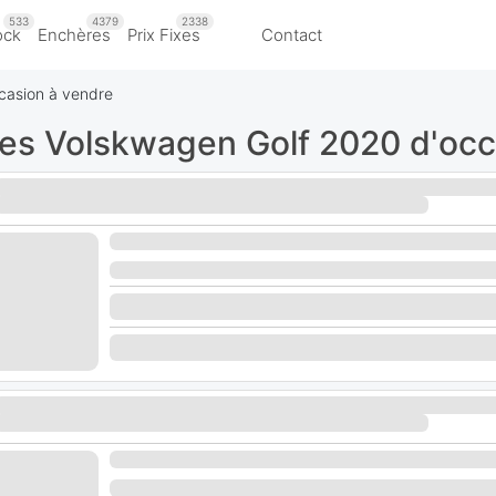
533
4379
2338
ock
Enchères
Prix Fixes
Contact
casion à vendre
res Volskwagen Golf 2020 d'occ