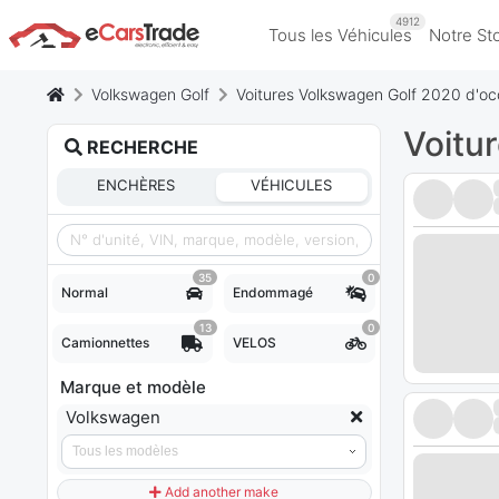
4912
Tous les Véhicules
Notre St
Volkswagen Golf
Voitures Volkswagen Golf 2020 d'oc
Voitu
RECHERCHE
ENCHÈRES
VÉHICULES
35
0
Normal
Endommagé
13
0
Camionnettes
VELOS
Marque et modèle
Volkswagen
Add another make