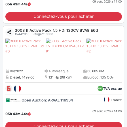
09 août 2026 à 14:00
05h 43m
43
s
Connectez-vous pour acheter
3008 II Active Pack 1.5 HDi 130CV BVA8 E6d
#7442316 - Peugeot 3008
06/2022
Automatique
68 685 KM
Diesel
,
1499 cc
131 Hp (96 kW)
Euro6d
,
135 CO
2
TVA exclue
Open Auction: ARVAL 116934
France
09 août 2026 à 14:00
05h 43m
43
s
Connectez-vous pour acheter