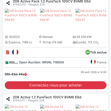
208 Active Pack 1.2 PureTech 100CV BVM6 E6d
#7442310 - Peugeot 208
10/2023
Manuel
39 305 KM
Essence
,
1199 cc
101 Hp (74 kW)
Euro6d
,
113 CO
2
TVA exclue
Open Auction: ARVAL 116934
France
09 août 2026 à 14:00
05h 43m
43
s
Connectez-vous pour acheter
208 Active 1.2 PureTech 100CV BVM6 E6d
#7442311 - Peugeot 208