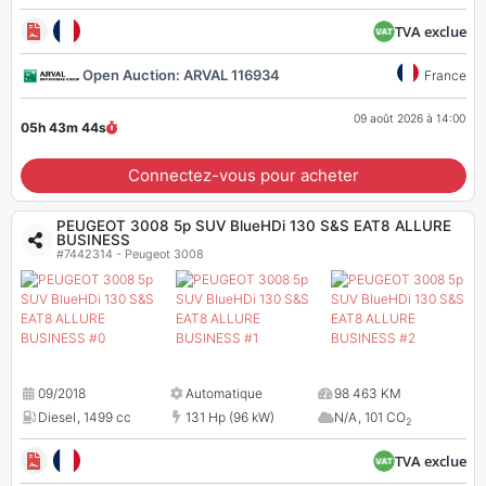
TVA exclue
Open Auction: ARVAL 116934
France
09 août 2026 à 14:00
05h 43m
43
s
Connectez-vous pour acheter
PEUGEOT 3008 5p SUV BlueHDi 130 S&S EAT8 ALLURE
BUSINESS
#7442314 - Peugeot 3008
09/2018
Automatique
98 463 KM
Diesel
,
1499 cc
131 Hp (96 kW)
N/A
,
101 CO
2
TVA exclue