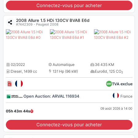
Connectez-vous pour acheter
2008 Allure 1.5 HDi 130CV BVA8 E6d
#7442309 - Peugeot 2008
02/2022
Automatique
36 435 KM
Diesel
,
1499 cc
131 Hp (96 kW)
Euro6d
,
125 CO
2
TVA exclue
Open Auction: ARVAL 116934
France
09 août 2026 à 14:00
05h 43m
43
s
Connectez-vous pour acheter