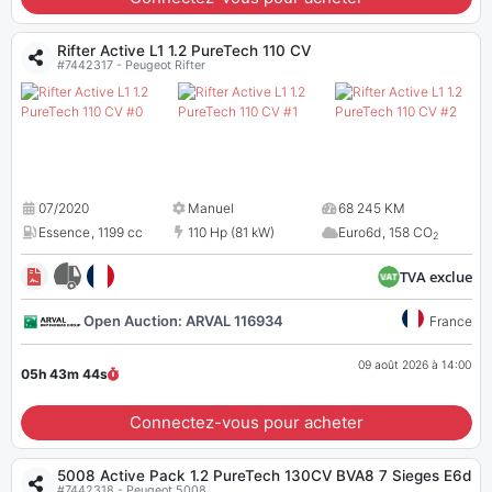
Rifter Active L1 1.2 PureTech 110 CV
#7442317 - Peugeot Rifter
07/2020
Manuel
68 245 KM
Essence
,
1199 cc
110 Hp (81 kW)
Euro6d
,
158 CO
2
TVA exclue
Open Auction: ARVAL 116934
France
09 août 2026 à 14:00
05h 43m
43
s
Connectez-vous pour acheter
5008 Active Pack 1.2 PureTech 130CV BVA8 7 Sieges E6d
#7442318 - Peugeot 5008