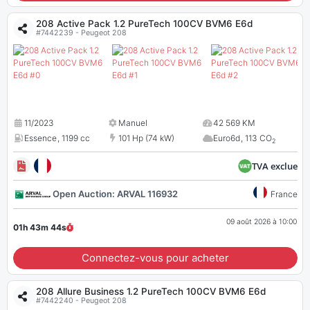
208 Active Pack 1.2 PureTech 100CV BVM6 E6d
#7442239 - Peugeot 208
11/2023
Manuel
42 569 KM
Essence
,
1199 cc
101 Hp (74 kW)
Euro6d
,
113 CO
2
TVA exclue
Open Auction: ARVAL 116932
France
09 août 2026 à 10:00
01h 43m
43
s
Connectez-vous pour acheter
208 Allure Business 1.2 PureTech 100CV BVM6 E6d
#7442240 - Peugeot 208