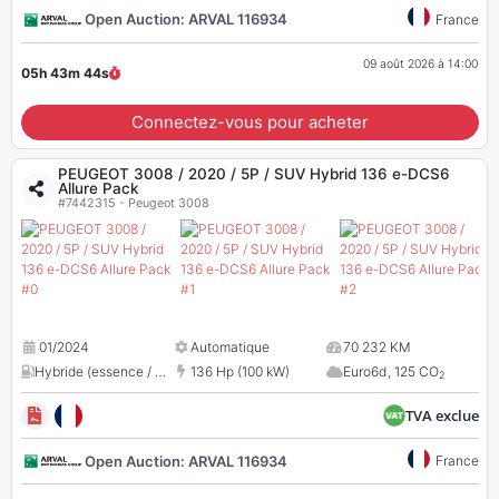
Open Auction: ARVAL 116934
France
09 août 2026 à 14:00
05h 43m
43
s
Connectez-vous pour acheter
PEUGEOT 3008 / 2020 / 5P / SUV Hybrid 136 e-DCS6
Allure Pack
#7442315 - Peugeot 3008
01/2024
Automatique
70 232 KM
Hybride (essence / électrique)
136 Hp (100 kW)
,
1199 cc
Euro6d
,
125 CO
2
TVA exclue
Open Auction: ARVAL 116934
France