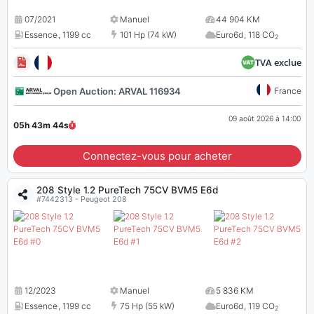
07/2021
Manuel
44 904 KM
Essence
,
1199 cc
101 Hp (74 kW)
Euro6d
,
118 CO
2
TVA exclue
Open Auction: ARVAL 116934
France
09 août 2026 à 14:00
05h 43m
43
s
Connectez-vous pour acheter
208 Style 1.2 PureTech 75CV BVM5 E6d
#7442313 - Peugeot 208
12/2023
Manuel
5 836 KM
Essence
,
1199 cc
75 Hp (55 kW)
Euro6d
,
119 CO
2