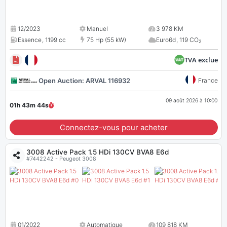
12/2023
Manuel
3 978 KM
Essence
,
1199 cc
75 Hp (55 kW)
Euro6d
,
119 CO
2
TVA exclue
Open Auction: ARVAL 116932
France
09 août 2026 à 10:00
01h 43m
43
s
Connectez-vous pour acheter
3008 Active Pack 1.5 HDi 130CV BVA8 E6d
#7442242 - Peugeot 3008
01/2022
Automatique
109 818 KM