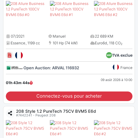
07/2021
Manuel
22 689 KM
Essence
,
1199 cc
101 Hp (74 kW)
Euro6d
,
118 CO
2
TVA exclue
Open Auction: ARVAL 116932
France
09 août 2026 à 10:00
01h 43m
43
s
Connectez-vous pour acheter
208 Style 1.2 PureTech 75CV BVM5 E6d
#7442241 - Peugeot 208