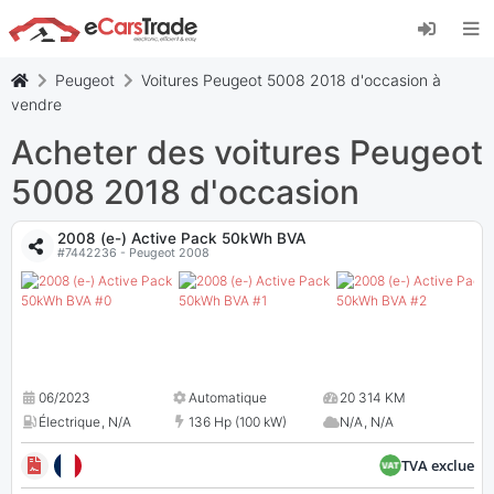
Installez l'application web eCarsTrade, ajoutez-
la à votre écran d'accueil et recevez des mises
à jour instantanées.
Peugeot
Voitures Peugeot 5008 2018 d'occasion à
Installer
Annuler
vendre
Acheter des voitures Peugeot
5008 2018 d'occasion
2008 (e-) Active Pack 50kWh BVA
#7442236 - Peugeot 2008
06/2023
Automatique
20 314 KM
Électrique
,
N/A
136 Hp (100 kW)
N/A
,
N/A
TVA exclue