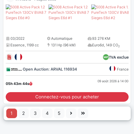
03/2022
Automatique
93 276 KM
Essence
,
1199 cc
131 Hp (96 kW)
Euro6d
,
149 CO
2
TVA exclue
Open Auction: ARVAL 116934
France
09 août 2026 à 14:00
05h 43m
43
s
Connectez-vous pour acheter
1
2
3
4
5