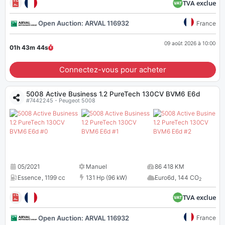
TVA exclue
Open Auction: ARVAL 116932
France
09 août 2026 à 10:00
01h 43m
43
s
Connectez-vous pour acheter
5008 Active Business 1.2 PureTech 130CV BVM6 E6d
#7442245 - Peugeot 5008
05/2021
Manuel
86 418 KM
Essence
,
1199 cc
131 Hp (96 kW)
Euro6d
,
144 CO
2
TVA exclue
Open Auction: ARVAL 116932
France