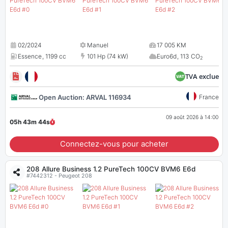
02/2024
Manuel
17 005 KM
Essence
,
1199 cc
101 Hp (74 kW)
Euro6d
,
113 CO
2
TVA exclue
Open Auction: ARVAL 116934
France
09 août 2026 à 14:00
05h 43m
43
s
Connectez-vous pour acheter
208 Allure Business 1.2 PureTech 100CV BVM6 E6d
#7442312 - Peugeot 208