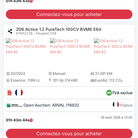
01h 43m
43
s
Connectez-vous pour acheter
208 Active 1.2 PureTech 100CV BVM6 E6d
#7442238 - Peugeot 208
02/2024
Manuel
31 291 KM
Essence
,
1199 cc
101 Hp (74 kW)
Euro6d
,
113 CO
2
TVA exclue
Open Auction: ARVAL 116932
France
09 août 2026 à 10:00
01h 43m
43
s
Connectez-vous pour acheter