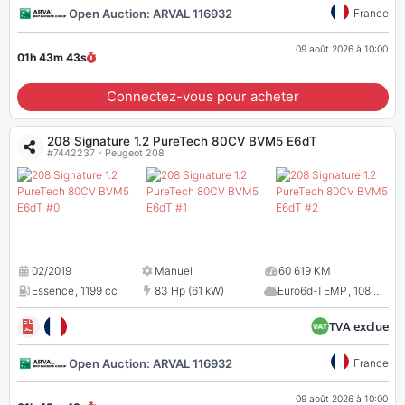
Open Auction: ARVAL 116932
France
09 août 2026 à 10:00
01h 43m
43
s
Connectez-vous pour acheter
208 Signature 1.2 PureTech 80CV BVM5 E6dT
#7442237 - Peugeot 208
02/2019
Manuel
60 619 KM
Essence
,
1199 cc
83 Hp (61 kW)
Euro6d-TEMP
,
108 CO
2
TVA exclue
Open Auction: ARVAL 116932
France
09 août 2026 à 10:00