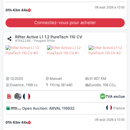
09 août 2026 à 10:00
01h 43m
43
s
Connectez-vous pour acheter
Rifter Active L1 1.2 PureTech 110 CV
#7442246 - Peugeot Rifter
12/2020
Manuel
51 957 KM
Essence
,
1199 cc
110 Hp (81 kW)
Euro6d
,
158 CO
2
TVA exclue
Open Auction: ARVAL 116932
France
09 août 2026 à 10:00
01h 43m
43
s