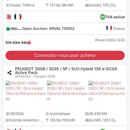
Diesel
,
1499 cc
131 Hp (96 kW)
Euro6d
,
135 CO
2
TVA exclue
Open Auction: ARVAL 116932
France
09 août 2026 à 10:00
01h 43m
43
s
Connectez-vous pour acheter
PEUGEOT 3008 / 2020 / 5P / SUV Hybrid 136 e-DCS6
Active Pack
#7442243 - Peugeot 3008
06/2024
Automatique
85 450 KM
Hybride (essence / électrique)
136 Hp (100 kW)
,
1199 cc
Euro6d
,
126 CO
2