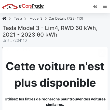
Installez l'application web eCarsTrade, ajoutez-
la à votre écran d'accueil et recevez des mises
à jour instantanées.
Tesla
Model 3
Car Details (7234110)
Installer
Annuler
Tesla Model 3 - Lim4, RWD 60 kWh,
2021 - 2023 60 kWh
Unit #
7234110
Cette voiture n'est
plus disponible
Utilisez les filtres de recherche pour trouver des voitures
similaires.