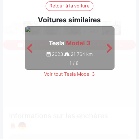
Retour à la voiture
Voitures similaires
Tesla
Model 3
Connectez-vous pour voir toutes les photos
2023
21 764 km
1
/
8
Voir tout Tesla Model 3
Informations sur les enchères