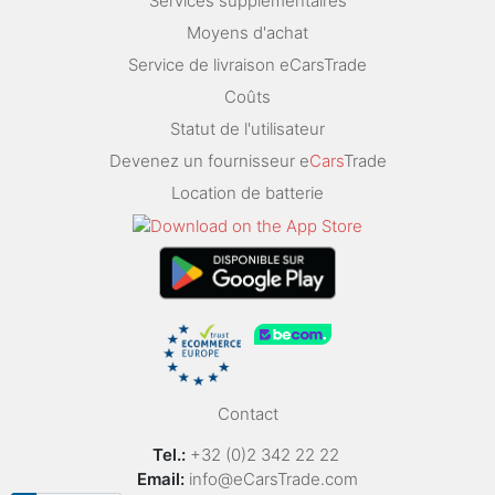
Services supplémentaires
Moyens d'achat
Service de livraison eCarsTrade
Coûts
Statut de l'utilisateur
Devenez un fournisseur e
Cars
Trade
Location de batterie
Contact
Tel.:
+32 (0)2 342 22 22
Email:
info@eCarsTrade.com