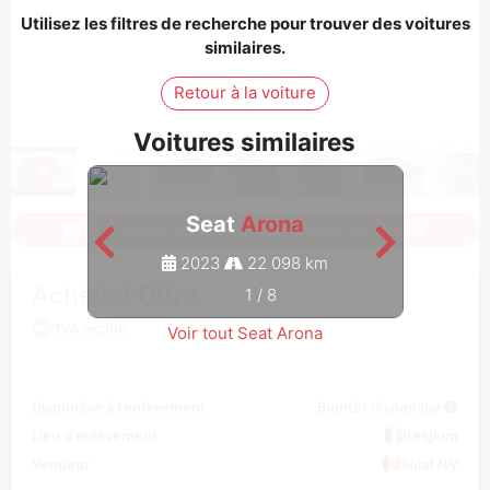
Utilisez les filtres de recherche pour trouver des voitures
similaires.
Retour à la voiture
Voitures similaires
Seat
Arona
Connectez-vous pour voir toutes les photos
2023
22 098 km
Achète / Offre
1
/
8
TVA exclue
Voir tout Seat Arona
Disponible à l'enlèvement
Bientôt disponible
Lieu d'enlèvement
Belgium
Vendeur
Solaf NV