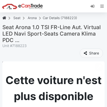
Installez l'application web eCarsTrade, ajoutez-
la à votre écran d'accueil et recevez des mises
à jour instantanées.
Seat
Arona
Car Details (7188223)
Installer
Annuler
Seat Arona 1.0 TSI FR-Line Aut. Virtual
LED Navi Sport-Seats Camera Klima
PDC ...
Unit #
7188223
Share
Cette voiture n'est
plus disponible