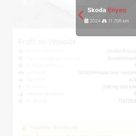
Skoda
Enyaq
2024
11 706 km
Profil du Véhicule
Marque et modèle
Skoda Enya
Type de boîte de vitesses
Automatiqu
Boîte de vitesses
Catégorie
SUV/Véhicule tout-terrai
Capacité
n/
Puissance
286 Hp 210 k
Nombre de sièges
N° d'unité
715178
Problèmes Techniques