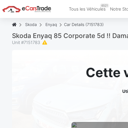
6521
Tous les Véhicules
Notre St
Skoda
Enyaq
Car Details (7151783)
Skoda Enyaq 85 Corporate 5d !! Dama
Unit #
7151783
Cette 
Ut