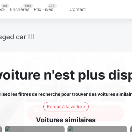
565
5956
2331
ock
Enchères
Prix Fixes
Contact
ged car !!!
voiture n'est plus dis
ilisez les filtres de recherche pour trouver des voitures similair
Retour à la voiture
Connectez-vous pour voir toutes les
photos
Voitures similaires