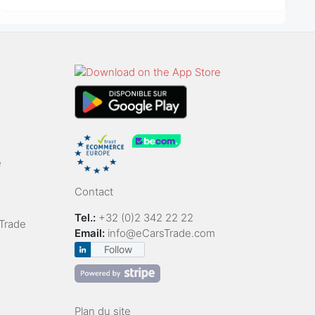
e
Contact
Tel.:
+32 (0)2 342 22 22
Trade
Email:
info@eCarsTrade.com
Follow
Plan du site