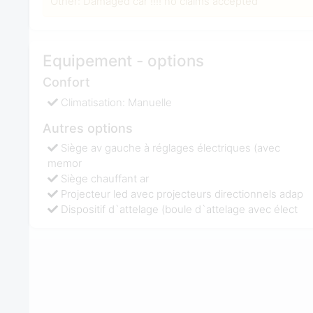
Other: Damaged car !!!! no claims accepted
Equipement - options
Confort
Climatisation: Manuelle
Autres options
Siège av gauche à réglages électriques (avec
memor
Siège chauffant ar
Projecteur led avec projecteurs directionnels adap
Dispositif d`attelage (boule d`attelage avec élect