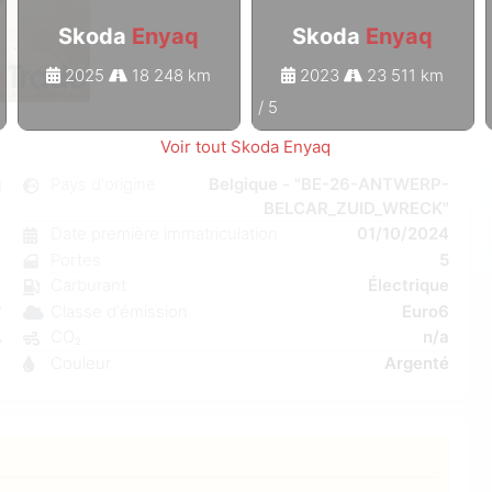
Skoda
Enyaq
Skoda
Enyaq
2025
18 248 km
2023
23 511 km
1
/
5
Voir tout Skoda Enyaq
q
Pays d'origine
Belgique - "BE-26-ANTWERP-
BELCAR_ZUID_WRECK"
e
Date première immatriculation
01/10/2024
1
Portes
5
n
Carburant
Électrique
a
Classe d'émission
Euro6
W
CO₂
n/a
5
Couleur
Argenté
3