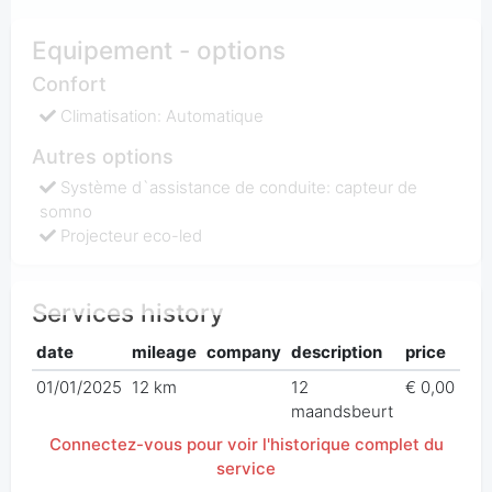
Equipement - options
Confort
Climatisation: Automatique
Autres options
Système d`assistance de conduite: capteur de
somno
Projecteur eco-led
Services history
date
mileage
company
description
price
01/01/2025
12 km
12
€ 0,00
maandsbeurt
Connectez-vous pour voir l'historique complet du
service