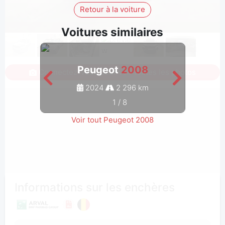
Retour à la voiture
Voitures similaires
Peugeot
2008
Connectez-vous pour voir toutes les photos
2024
2 296 km
1
/
8
Voir tout Peugeot 2008
Informations sur les enchères