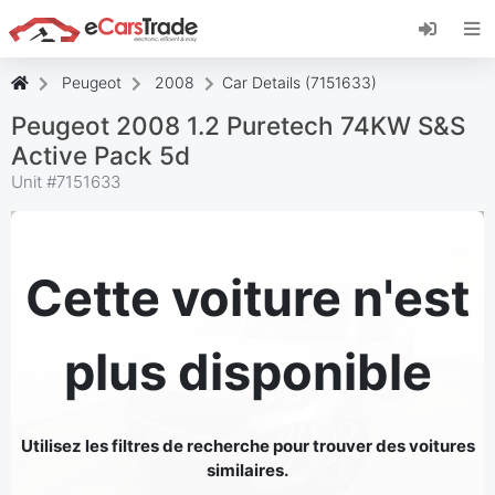
Installez l'application web eCarsTrade, ajoutez-
la à votre écran d'accueil et recevez des mises
à jour instantanées.
Peugeot
2008
Car Details (7151633)
Installer
Annuler
Peugeot 2008 1.2 Puretech 74KW S&S
Active Pack 5d
Unit #
7151633
Cette voiture n'est
plus disponible
Utilisez les filtres de recherche pour trouver des voitures
similaires.