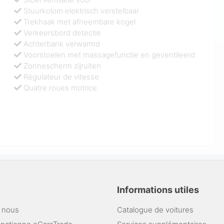
Stuurkolom elektrisch verstelbaar
Trekhaak met afneembare kogel
Verkeersbord detectie
Achterbank verwarmd
Voorstoelen met massagefunctie en geventileerd
Zonnescherm zijruiten
Régulateur de vitesse
Quatre roues motrice
Informations utiles
 nous
Catalogue de voitures