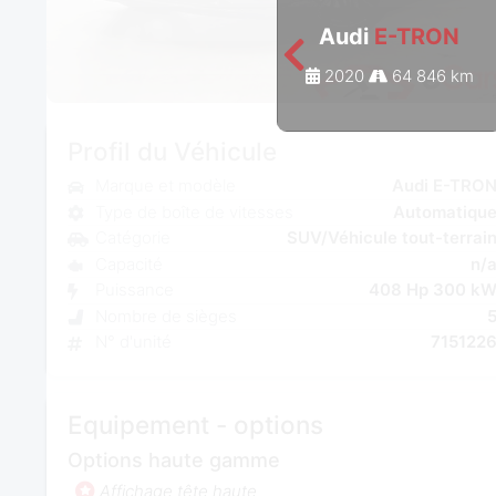
Audi
E-TRON
2020
64 846 km
Profil du Véhicule
Marque et modèle
Audi E-TRO
Type de boîte de vitesses
Automatiqu
Catégorie
SUV/Véhicule tout-terrai
Capacité
n/
Puissance
408 Hp 300 k
Nombre de sièges
N° d'unité
715122
Equipement - options
Options haute gamme
Affichage tête haute