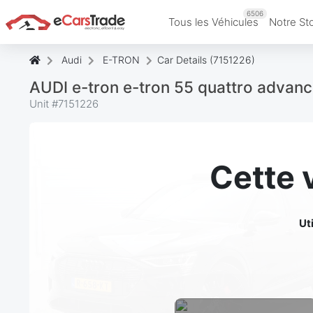
6506
Tous les Véhicules
Notre St
Audi
E-TRON
Car Details (7151226)
AUDI e-tron e-tron 55 quattro advan
Unit #
7151226
Cette 
Ut