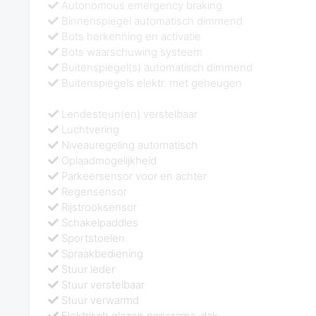
Autonomous emergency braking
Binnenspiegel automatisch dimmend
Bots herkenning en activatie
Bots waarschuwing systeem
Buitenspiegel(s) automatisch dimmend
Buitenspiegels elektr. met geheugen
Lendesteun(en) verstelbaar
Luchtvering
Niveauregeling automatisch
Oplaadmogelijkheid
Parkeersensor voor en achter
Regensensor
Rijstrooksensor
Schakelpaddles
Sportstoelen
Spraakbediening
Stuur leder
Stuur verstelbaar
Stuur verwarmd
Elektrisch glazen panorama-dak