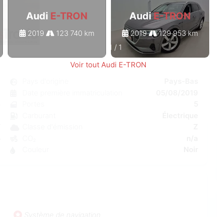
Audi
E-TRON
Audi
E-TRON
2019
123 740 km
2019
129 953 km
1
/
1
Voir tout Audi E-TRON
N
Pays d'origine
Pays-Bas
e
Date première immatriculation
05/08/2019
n
Portes
5
a
Carburant
Électrique
W
Classe d'émission
Z
5
CO₂
n/a
6
Couleur
Noir
Système de navigation