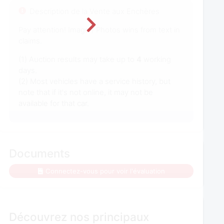
Description de la Vente aux Enchères
Pay attention! Image / Photos wins from text in
claims.
(1) Auction results may take up to
4
working
days.
(2) Most vehicles have a service history, but
note that if it's not online, it may not be
available for that car.
Documents
Connectez-vous pour voir l'évaluation
Découvrez nos principaux