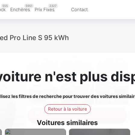
555
5951
2327
ock
Enchères
Prix Fixes
Contact
ced Pro Line S 95 kWh
voiture n'est plus dis
ilisez les filtres de recherche pour trouver des voitures similair
Retour à la voiture
Connectez-vous pour voir toutes les
photos
Voitures similaires