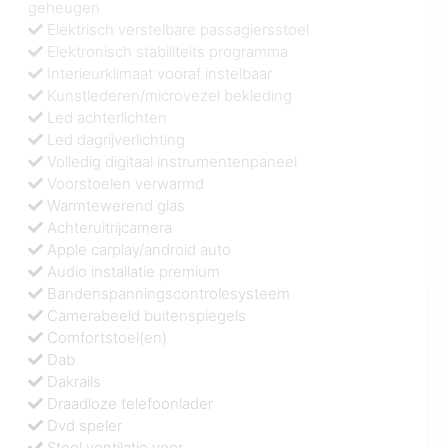
geheugen
Elektrisch verstelbare passagiersstoel
Elektronisch stabiliteits programma
Interieurklimaat vooraf instelbaar
Kunstlederen/microvezel bekleding
Led achterlichten
Led dagrijverlichting
Volledig digitaal instrumentenpaneel
Voorstoelen verwarmd
Warmtewerend glas
Achteruitrijcamera
Apple carplay/android auto
Audio installatie premium
Bandenspanningscontrolesysteem
Camerabeeld buitenspiegels
Comfortstoel(en)
Dab
Dakrails
Draadloze telefoonlader
Dvd speler
Stoel ventilatie voor