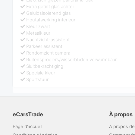
Extra getint glas achter
Geluidsisolerend glas
Houtafwerking interieur
Kleur zwart
Metaalkleur
Nachtzicht-assistent
Parkeer assistent
Rondomzicht camera
Ruitensproeiers/wisserbladen verwarmbaar
Sluitbekrachtiging
Speciale kleur
Sportstuur
eCarsTrade
À propos
Page d’accueil
A propos de