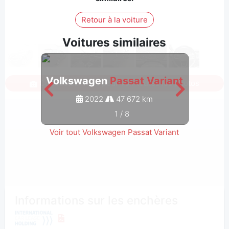
Retour à la voiture
Voitures similaires
Volkswagen
Passat Variant
Volk
Connectez-vous pour voir toutes les photos
2022
47 672 km
1
/
8
Voir tout Volkswagen Passat Variant
Informations sur les enchères