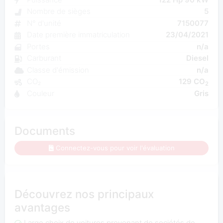
Nombre de sièges
5
N° d'unité
7150077
Date première immatriculation
23/04/2021
Portes
n/a
Carburant
Diesel
Classe d'émission
n/a
CO₂
129 CO
2
Couleur
Gris
Documents
Connectez-vous pour voir l'évaluation
Découvrez nos principaux
avantages
Large choix de voitures provenant de sociétés de