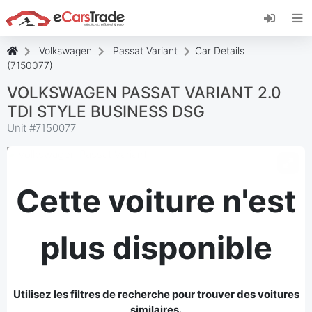
Installez l'application web eCarsTrade, ajoutez-
la à votre écran d'accueil et recevez des mises
à jour instantanées.
Volkswagen
Passat Variant
Car Details
Installer
Annuler
(7150077)
VOLKSWAGEN PASSAT VARIANT 2.0
TDI STYLE BUSINESS DSG
Unit #
7150077
Cette voiture n'est
plus disponible
Utilisez les filtres de recherche pour trouver des voitures
similaires.