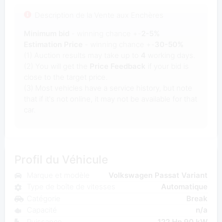
Description de la Vente aux Enchères
Minimum bid
- winning chance +-
2-5%
Estimation Price
- winning chance +-
30-50%
(1) Auction results may take up to
4
working days.
(2) You will get the
Price Feedback
if your bid is
close to the target price.
(3) Most vehicles have a service history, but note
that if it's not online, it may not be available for that
car.
Profil du Véhicule
Marque et modèle
Volkswagen Passat Variant
Type de boîte de vitesses
Automatique
Catégorie
Break
Capacité
n/a
Puissance
122 Hp 90 kW