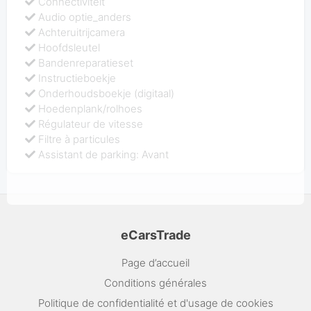
Connectiviteit
Audio optie_anders
Achteruitrijcamera
Hoofdsleutel
Bandenreparatieset
Instructieboekje
Onderhoudsboekje (digitaal)
Hoedenplank/rolhoes
Régulateur de vitesse
Filtre à particules
Assistant de parking: Avant
eCarsTrade
Page d’accueil
Conditions générales
Politique de confidentialité et d'usage de cookies