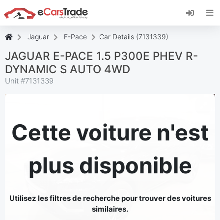
Installez l'application web eCarsTrade, ajoutez-
la à votre écran d'accueil et recevez des mises
à jour instantanées.
Jaguar
E-Pace
Car Details (7131339)
Installer
Annuler
JAGUAR E-PACE 1.5 P300E PHEV R-
DYNAMIC S AUTO 4WD
Unit #
7131339
Cette voiture n'est
plus disponible
Utilisez les filtres de recherche pour trouver des voitures
similaires.