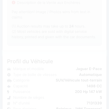
Description de la Vente aux Enchères
Pay attention! Image / Photos wins from text in
claims.
(1) Auction results may take up to
24
hours.
(2) Most vehicles are sold with digital service
history, printed and given with the car documents.
Profil du Véhicule
Marque et modèle
Jaguar E-Pace
Type de boîte de vitesses
Automatique
Catégorie
SUV/Véhicule tout-terrain
Capacité
1498 CC
Puissance
200 Hp 147 kW
Nombre de sièges
5
N° d'unité
7131339
Pays d'origine
Belgique - "HM Tongeren"