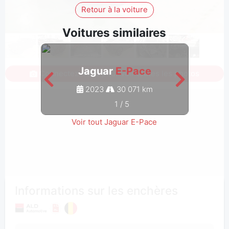
Retour à la voiture
Voitures similaires
Jaguar
E-Pace
Connectez-vous pour voir toutes les photos
2023
30 071 km
1
/
5
Voir tout Jaguar E-Pace
Informations sur les enchères