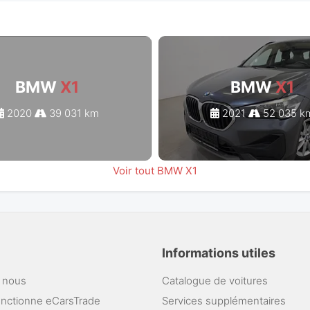
BMW
X1
BMW
X1
2020
39 031 km
2021
52 035 k
Voir tout BMW X1
Informations utiles
 nous
Catalogue de voitures
nctionne eCarsTrade
Services supplémentaires