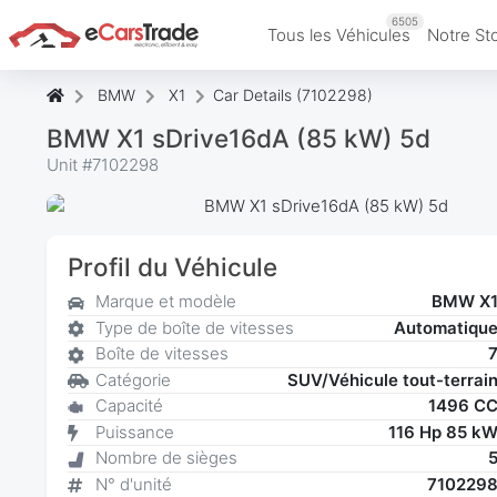
6505
Tous les Véhicules
Notre St
BMW
X1
Car Details (7102298)
BMW X1 sDrive16dA (85 kW) 5d
Unit #
7102298
Profil du Véhicule
Marque et modèle
BMW X
Type de boîte de vitesses
Automatiqu
Boîte de vitesses
Catégorie
SUV/Véhicule tout-terrai
Capacité
1496 C
Puissance
116 Hp 85 k
Nombre de sièges
N° d'unité
710229