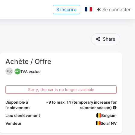
S'inscrire
Se connecter
Share
Achète / Offre
TVA exclue
FIX
Sorry, the car is no longer available
Disponible à
~9 to max. 14 (temporary increase for
l'enlèvement
summer season)
Lieu d'enlèvement
Belgium
Vendeur
Solaf NV