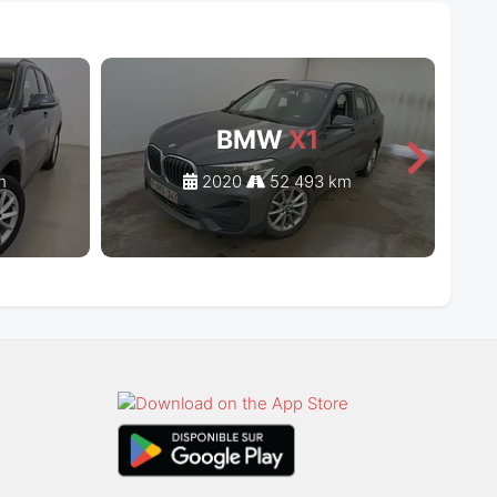
BMW
X1
m
2020
52 493 km