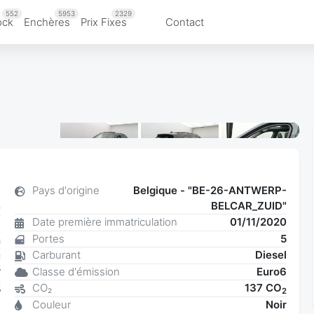
552
5953
2329
ock
Enchères
Prix Fixes
Contact
1
Pays d'origine
Belgique - "BE-26-ANTWERP-
BELCAR_ZUID"
e
Date première immatriculation
01/11/2020
7
Portes
5
n
Carburant
Diesel
C
Connectez-vous pour voir toutes les
Classe d'émission
Euro6
W
photos
CO₂
137 CO
5
2
Couleur
Noir
8