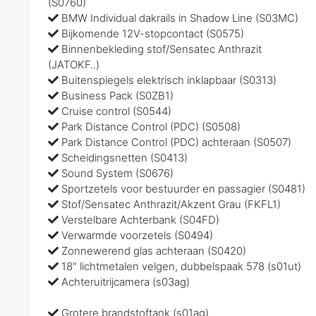
(S0760)
BMW Individual dakrails in Shadow Line (S03MC)
Bijkomende 12V-stopcontact (S0575)
Binnenbekleding stof/Sensatec Anthrazit
(JATOKF..)
Buitenspiegels elektrisch inklapbaar (S0313)
Business Pack (S0ZB1)
Cruise control (S0544)
Park Distance Control (PDC) (S0508)
Park Distance Control (PDC) achteraan (S0507)
Scheidingsnetten (S0413)
Sound System (S0676)
Sportzetels voor bestuurder en passagier (S0481)
Stof/Sensatec Anthrazit/Akzent Grau (FKFL1)
Verstelbare Achterbank (S04FD)
Verwarmde voorzetels (S0494)
Zonnewerend glas achteraan (S0420)
18" lichtmetalen velgen, dubbelspaak 578 (s01ut)
Achteruitrijcamera (s03ag)
Grotere brandstoftank (s01ag)