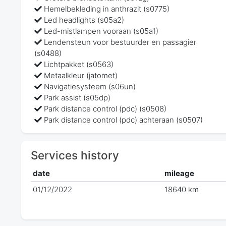
Hemelbekleding in anthrazit (s0775)
Led headlights (s05a2)
Led-mistlampen vooraan (s05a1)
Lendensteun voor bestuurder en passagier
(s0488)
Lichtpakket (s0563)
Metaalkleur (jatomet)
Navigatiesysteem (s06un)
Park assist (s05dp)
Park distance control (pdc) (s0508)
Park distance control (pdc) achteraan (s0507)
Services history
date
mileage
01/12/2022
18640 km