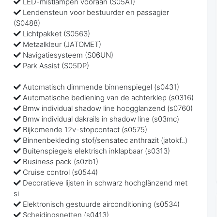
LED-mistlampen vooraan (S05A1)
Lendensteun voor bestuurder en passagier
(S0488)
Lichtpakket (S0563)
Metaalkleur (JATOMET)
Navigatiesysteem (S06UN)
Park Assist (S05DP)
Automatisch dimmende binnenspiegel (s0431)
Automatische bediening van de achterklep (s0316)
Bmw individual shadow line hoogglanzend (s0760)
Bmw individual dakrails in shadow line (s03mc)
Bijkomende 12v-stopcontact (s0575)
Binnenbekleding stof/sensatec anthrazit (jatokf..)
Buitenspiegels elektrisch inklapbaar (s0313)
Business pack (s0zb1)
Cruise control (s0544)
Decoratieve lijsten in schwarz hochglänzend met
si
Elektronisch gestuurde airconditioning (s0534)
Scheidingsnetten (s0413)