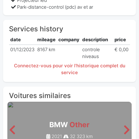
Projecteur led
Park-distance-control (pdc) av et ar
Services history
date
mileage
company
description
price
01/12/2023
8167 km
controle
€ 0,00
niveaus
Connectez-vous pour voir l'historique complet du
service
Voitures similaires
BMW
Other
2021
32 323 km