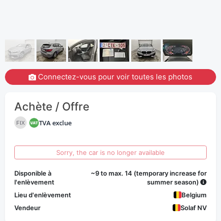
Connectez-vous pour voir toutes les photos
Achète / Offre
TVA exclue
FIX
Sorry, the car is no longer available
Disponible à
~9 to max. 14 (temporary increase for
l'enlèvement
summer season)
Lieu d'enlèvement
Belgium
Vendeur
Solaf NV