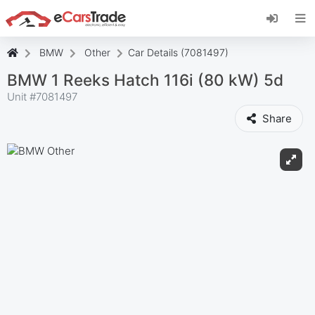
Installez l'application web eCarsTrade, ajoutez-
la à votre écran d'accueil et recevez des mises
à jour instantanées.
BMW
Other
Car Details (7081497)
Installer
Annuler
BMW 1 Reeks Hatch 116i (80 kW) 5d
Unit #
7081497
Share