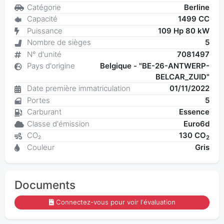
Catégorie
Berline
Capacité
1499 CC
Puissance
109 Hp 80 kW
Nombre de sièges
5
N° d'unité
7081497
Pays d'origine
Belgique - "BE-26-ANTWERP-
BELCAR_ZUID"
Date première immatriculation
01/11/2022
Portes
5
Carburant
Essence
Classe d'émission
Euro6d
CO₂
130 CO
2
Couleur
Gris
Documents
Connectez-vous pour voir l'évaluation