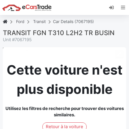
Installez l'application web eCarsTrade, ajoutez-
la à votre écran d'accueil et recevez des mises
à jour instantanées.
Ford
Transit
Car Details (7067195)
Installer
Annuler
TRANSIT FGN T310 L2H2 TR BUSIN
Unit #
7067195
Cette voiture n'est
plus disponible
Utilisez les filtres de recherche pour trouver des voitures
similaires.
Retour à la voiture