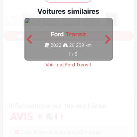
Voitures similaires
Ford
Transit
Connectez-vous pour voir toutes les photos
2022
20 239 km
1
/
8
Voir tout Ford Transit
Informations sur les enchères
Description de la Vente aux Enchères