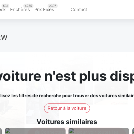
531
4255
2307
ock
Enchères
Prix Fixes
Contact
6kW
voiture n'est plus dis
ilisez les filtres de recherche pour trouver des voitures similair
Retour à la voiture
Voitures similaires
Connectez-vous pour voir toutes les