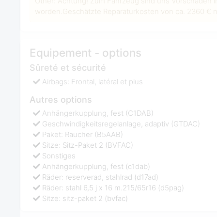
Other: Achtung! Zum Fahrzeug sind uns Vorschäden i
worden.Geschätzte Reparaturkosten von ca. 2360 € ne
Equipement - options
Sûreté et sécurité
Airbags: Frontal, latéral et plus
Autres options
Anhängerkupplung, fest (C1DAB)
Geschwindigkeitsregelanlage, adaptiv (GTDAC)
Paket: Raucher (B5AAB)
Sitze: Sitz-Paket 2 (BVFAC)
Sonstiges
Anhängerkupplung, fest (c1dab)
Räder: reserverad, stahlrad (d17ad)
Räder: stahl 6,5 j x 16 m.215/65r16 (d5pag)
Sitze: sitz-paket 2 (bvfac)