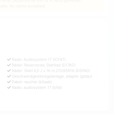
n einer Gesamthöhe von ca. € netto gemeldet
tto. No claims accepted!
Radio: Audiosystem 17 (ICFAT)
Räder: Reserverad, Stahlrad (D17AD)
Räder: Stahl 6,5 J x 16 m.215/65R16 (D5PAG)
Geschwindigkeitsregelanlage, adaptiv (gtdac)
Paket: raucher (b5aab)
Radio: audiosystem 17 (icfat)