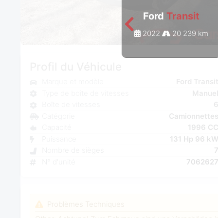
Ford
Transit
2022
20 239 km
Profil du Véhicule
Marque et modèle
Ford Transi
Type de boîte de vitesses
Manue
Boîte de vitesses
Catégorie
Camionnette
Capacité
1996 C
Puissance
131 Hp 96 k
Nombre de sièges
N° d'unité
706262
Problèmes Techniques