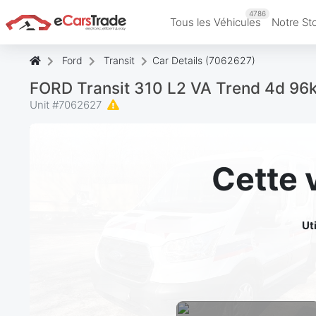
4786
Tous les Véhicules
Notre St
Ford
Transit
Car Details (7062627)
FORD Transit 310 L2 VA Trend 4d 9
Unit #
7062627
Cette 
Ut