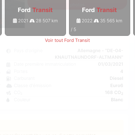
photos
Ford
Transit
Ford
Transit
2021
28 507 km
2022
35 565 km
1
/
5
Voir tout Ford Transit
t
Pays d'origine
Allemagne - "DE-04-
KNAUTNAUNDORF-ALTMANN"
l
Date première immatriculation
01/03/2021
6
Portes
4
s
Carburant
Diesel
C
Classe d'émission
Euro6
W
CO₂
168 CO
7
2
Couleur
Blanc
7