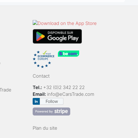
e
Contact
Tel.:
+32 (0)2 342 22 22
Trade
Email:
info@eCarsTrade.com
Follow
Plan du site