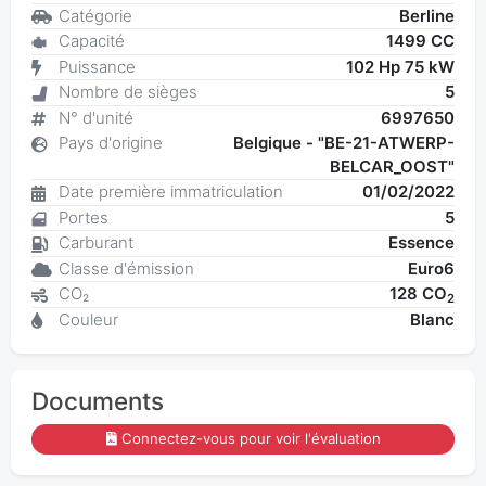
Catégorie
Berline
Capacité
1499 CC
Puissance
102 Hp 75 kW
Nombre de sièges
5
N° d'unité
6997650
Pays d'origine
Belgique - "BE-21-ATWERP-
BELCAR_OOST"
Date première immatriculation
01/02/2022
Portes
5
Carburant
Essence
Classe d'émission
Euro6
CO₂
128 CO
2
Couleur
Blanc
Documents
Connectez-vous pour voir l'évaluation