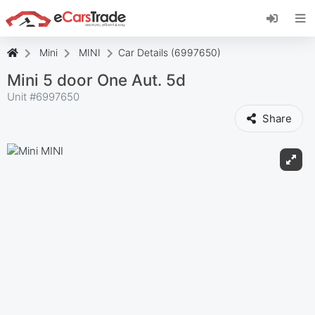
Installez l'application web eCarsTrade, ajoutez-
la à votre écran d'accueil et recevez des mises
à jour instantanées.
Mini
MINI
Car Details (6997650)
Installer
Annuler
Mini 5 door One Aut. 5d
Unit #
6997650
Share