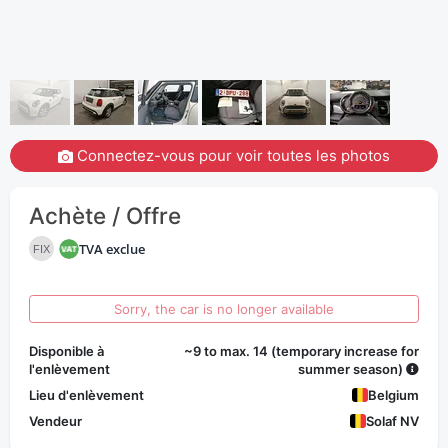
Connectez-vous pour voir toutes les photos
Achète / Offre
TVA exclue
FIX
Sorry, the car is no longer available
Disponible à
~9 to max. 14 (temporary increase for
l'enlèvement
summer season)
Lieu d'enlèvement
Belgium
Vendeur
Solaf NV