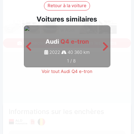
Retour à la voiture
Voitures similaires
Audi
Q4 e-tron
Connectez-vous pour voir toutes les photos
2022
40 360 km
1
/
8
Voir tout Audi Q4 e-tron
Informations sur les enchères