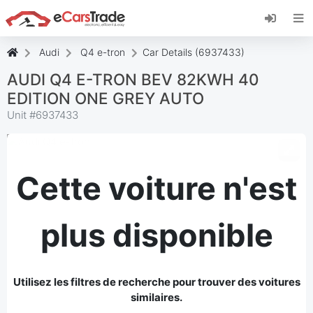
Installez l'application web eCarsTrade, ajoutez-
la à votre écran d'accueil et recevez des mises
à jour instantanées.
Audi
Q4 e-tron
Car Details (6937433)
Installer
Annuler
AUDI Q4 E-TRON BEV 82KWH 40
EDITION ONE GREY AUTO
Unit #
6937433
Cette voiture n'est
plus disponible
Utilisez les filtres de recherche pour trouver des voitures
similaires.