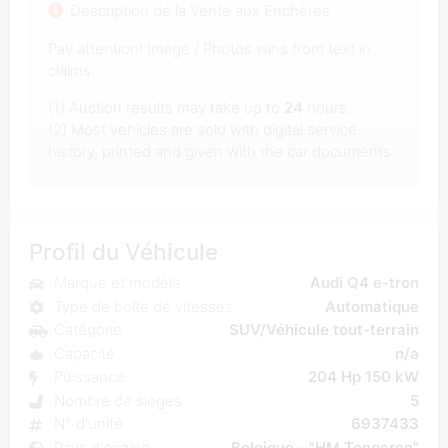
Description de la Vente aux Enchères
Pay attention! Image / Photos wins from text in
claims.
(1) Auction results may take up to
24
hours.
(2) Most vehicles are sold with digital service
history, printed and given with the car documents.
Profil du Véhicule
Marque et modèle
Audi Q4 e-tron
Type de boîte de vitesses
Automatique
Catégorie
SUV/Véhicule tout-terrain
Capacité
n/a
Puissance
204 Hp 150 kW
Nombre de sièges
5
N° d'unité
6937433
Pays d'origine
Belgique - "HM Tongeren"