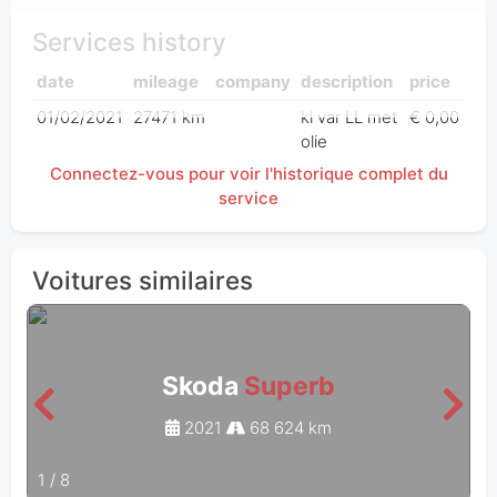
Services history
date
mileage
company
description
price
01/02/2021
27471 km
kl var LL met
€ 0,00
olie
Connectez-vous pour voir l'historique complet du
service
Voitures similaires
Skoda
Superb
2021
68 624 km
1
/
8