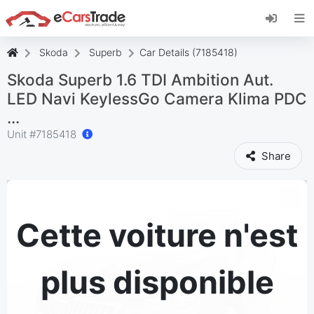
Installez l'application web eCarsTrade, ajoutez-
la à votre écran d'accueil et recevez des mises
à jour instantanées.
Skoda
Superb
Car Details (7185418)
Installer
Annuler
Skoda Superb 1.6 TDI Ambition Aut.
LED Navi KeylessGo Camera Klima PDC
...
Unit #
7185418
Share
Cette voiture n'est
plus disponible