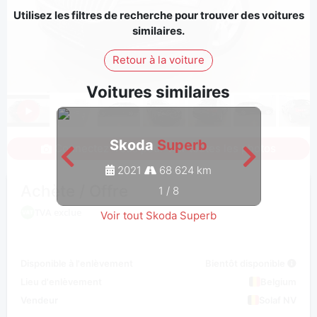
Utilisez les filtres de recherche pour trouver des voitures
similaires.
Retour à la voiture
Voitures similaires
Skoda
Superb
Connectez-vous pour voir toutes les photos
2021
68 624 km
Achète / Offre
1
/
8
TVA exclue
Voir tout Skoda Superb
Disponible à l'enlèvement
Bientôt disponible
Lieu d'enlèvement
Belgium
Vendeur
Solaf NV