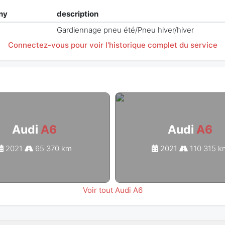
ny
description
Gardiennage pneu été/Pneu hiver/hiver
Connectez-vous pour voir l'historique complet du service
Audi
A6
Audi
A6
2021
65 370 km
2021
110 315 k
Voir tout Audi A6