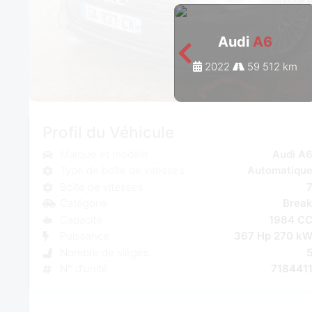
Audi
A6
2022
59 512 km
Profil du Véhicule
Marque et modèle
Audi A
Type de boîte de vitesses
Automatiqu
Boîte de vitesses
Catégorie
Brea
Capacité
1984 C
Puissance
367 Hp 270 k
Nombre de sièges
N° d'unité
718441