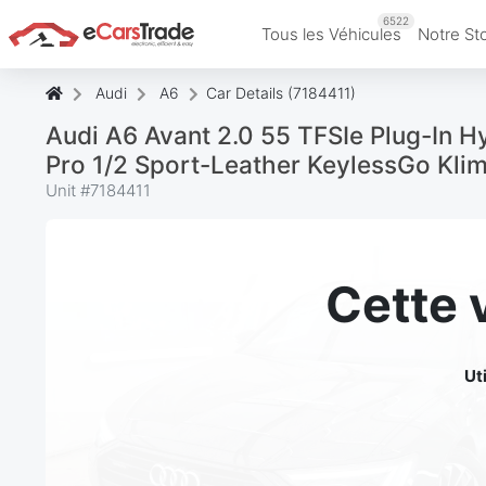
6522
Tous les Véhicules
Notre St
Audi
A6
Car Details (7184411)
Audi A6 Avant 2.0 55 TFSIe Plug-In Hy
Pro 1/2 Sport-Leather KeylessGo Klim
Unit #
7184411
Cette 
Ut