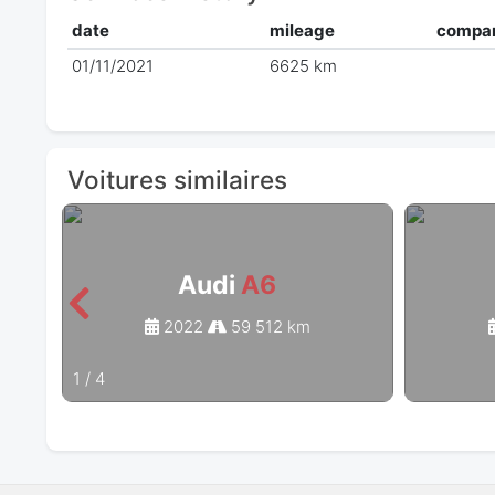
date
mileage
compa
01/11/2021
6625 km
Voitures similaires
Audi
A6
2022
59 512 km
1
/
4