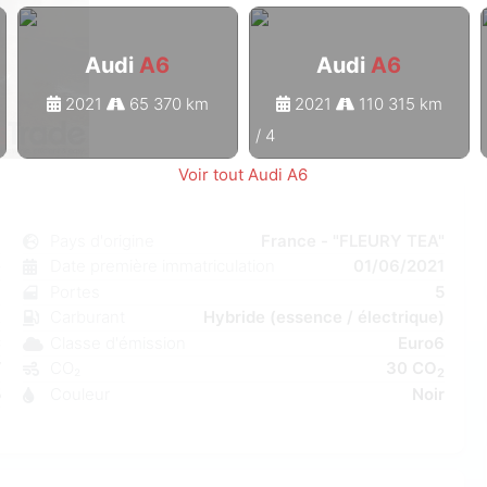
Audi
A6
Audi
A6
2021
65 370 km
2021
110 315 km
1
/
4
Voir tout Audi A6
6
Pays d'origine
France - "FLEURY TEA"
e
Date première immatriculation
01/06/2021
7
Portes
5
k
Carburant
Hybride (essence / électrique)
C
Classe d'émission
Euro6
W
CO₂
30 CO
2
5
Couleur
Noir
1