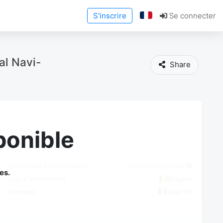
S'inscrire
Se connecter
al Navi-
Share
Achète / Offre
TVA exclue
ponible
Disponible à l'enlèvement
Bientôt disponible
es.
Lieu d'enlèvement
Belgium
Vendeur
Solaf NV