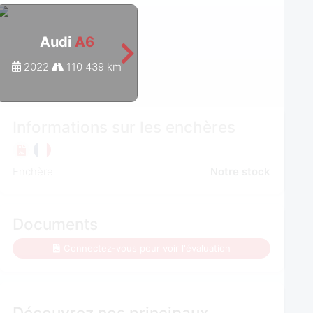
Audi
A6
Audi
A6
2022
110 439 km
2022
131 495 km
Informations sur les enchères
Enchère
Notre stock
Documents
Connectez-vous pour voir l'évaluation
Découvrez nos principaux