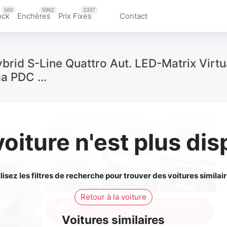
560
5962
2337
ock
Enchères
Prix Fixes
Contact
brid S-Line Quattro Aut. LED-Matrix Virtu
a PDC ...
voiture n'est plus dis
ilisez les filtres de recherche pour trouver des voitures similair
Retour à la voiture
Connectez-vous pour voir toutes les
photos
Voitures similaires