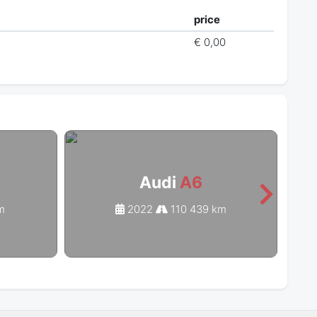
price
€ 0,00
Audi
A6
m
2022
110 439 km