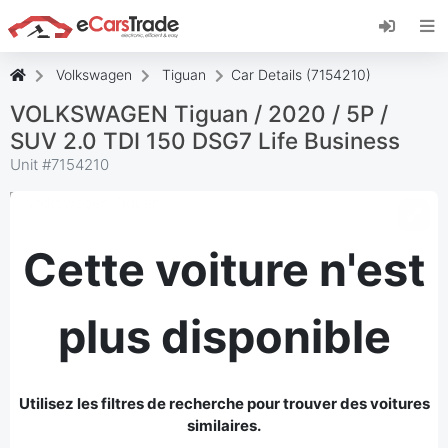
Installez l'application web eCarsTrade, ajoutez-
la à votre écran d'accueil et recevez des mises
à jour instantanées.
Volkswagen
Tiguan
Car Details (7154210)
Installer
Annuler
VOLKSWAGEN Tiguan / 2020 / 5P /
SUV 2.0 TDI 150 DSG7 Life Business
Unit #
7154210
Cette voiture n'est
plus disponible
Utilisez les filtres de recherche pour trouver des voitures
similaires.