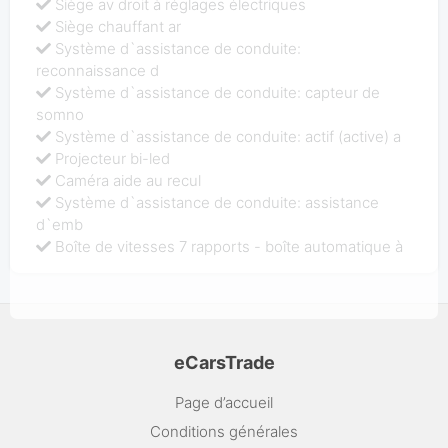
Siège av droit à réglages électriques
Siège chauffant ar
Système d`assistance de conduite:
reconnaissance d
Système d`assistance de conduite: capteur de
somno
Système d`assistance de conduite: actif (active) a
Projecteur bi-led
Caméra aide au recul
Système d`assistance de conduite: assistance
d`emb
Boîte de vitesses 7 rapports - boîte automatique à
eCarsTrade
Page d’accueil
Conditions générales