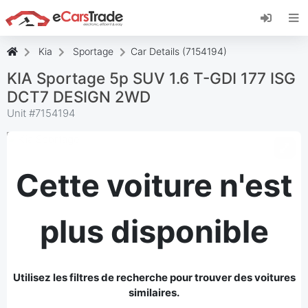
Installez l'application web eCarsTrade, ajoutez-
la à votre écran d'accueil et recevez des mises
à jour instantanées.
Kia
Sportage
Car Details (7154194)
Installer
Annuler
KIA Sportage 5p SUV 1.6 T-GDI 177 ISG
DCT7 DESIGN 2WD
Unit #
7154194
Cette voiture n'est
plus disponible
Utilisez les filtres de recherche pour trouver des voitures
similaires.