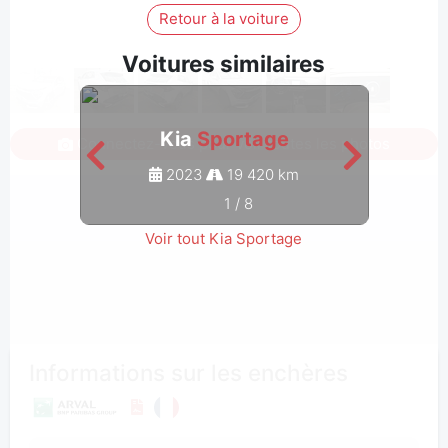
Retour à la voiture
Voitures similaires
Kia
Sportage
Connectez-vous pour voir toutes les photos
2023
19 420 km
1
/
8
Voir tout Kia Sportage
Informations sur les enchères