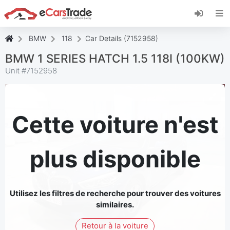
Installez l'application web eCarsTrade, ajoutez-
la à votre écran d'accueil et recevez des mises
à jour instantanées.
BMW
118
Car Details (7152958)
Installer
Annuler
BMW 1 SERIES HATCH 1.5 118I (100KW)
Unit #
7152958
Cette voiture n'est
plus disponible
Utilisez les filtres de recherche pour trouver des voitures
similaires.
Retour à la voiture