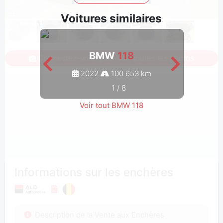
Voitures similaires
BMW
118
Connectez-vous pour voir toutes les photos
2022
100 653 km
1
/
8
Voir tout BMW 118
Informations sur les enchères
Description de la Vente aux Enchères