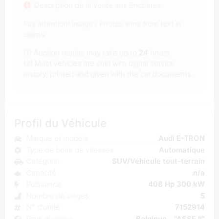
Description de la Vente aux Enchères
Pay attention! Image / Photos wins from text in
claims.
(1) Auction results may take up to
24
hours.
(2) Most vehicles are sold with digital service
history, printed and given with the car documents.
Profil du Véhicule
Marque et modèle
Audi E-TRON
Type de boîte de vitesses
Automatique
Catégorie
SUV/Véhicule tout-terrain
Capacité
n/a
Puissance
408 Hp 300 kW
Nombre de sièges
5
N° d'unité
7152914
Pays d'origine
Belgique - "ASSE II"