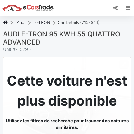
Installez l'application web eCarsTrade, ajoutez-
la à votre écran d'accueil et recevez des mises
à jour instantanées.
Audi
E-TRON
Car Details (7152914)
Installer
Annuler
AUDI E-TRON 95 KWH 55 QUATTRO
ADVANCED
Unit #
7152914
Cette voiture n'est
plus disponible
Utilisez les filtres de recherche pour trouver des voitures
similaires.