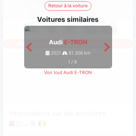
Retour à la voiture
Voitures similaires
Audi
E-TRON
Connectez-vous pour voir toutes les photos
2021
61 306 km
1
/
8
Voir tout Audi E-TRON
Informations sur les enchères