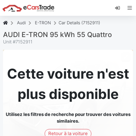
Installez l'application web eCarsTrade, ajoutez-
la à votre écran d'accueil et recevez des mises
à jour instantanées.
Audi
E-TRON
Car Details (7152911)
Installer
Annuler
AUDI E-TRON 95 kWh 55 Quattro
Unit #
7152911
Cette voiture n'est
plus disponible
Utilisez les filtres de recherche pour trouver des voitures
similaires.
Retour à la voiture