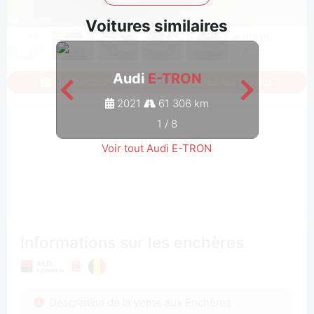
Voitures similaires
Audi
E-TRON
Connectez-vous pour voir toutes les photos
2021
61 306 km
1
/
8
Voir tout Audi E-TRON
Informations sur les enchères
Description de la Vente aux Enchères