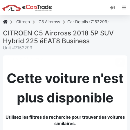
Installez l'application web eCarsTrade, ajoutez-
la à votre écran d'accueil et recevez des mises
à jour instantanées.
Citroen
C5 Aircross
Car Details (7152299)
Installer
Annuler
CITROEN C5 Aircross 2018 5P SUV
Hybrid 225 ëEAT8 Business
Unit #
7152299
Cette voiture n'est
plus disponible
Utilisez les filtres de recherche pour trouver des voitures
similaires.