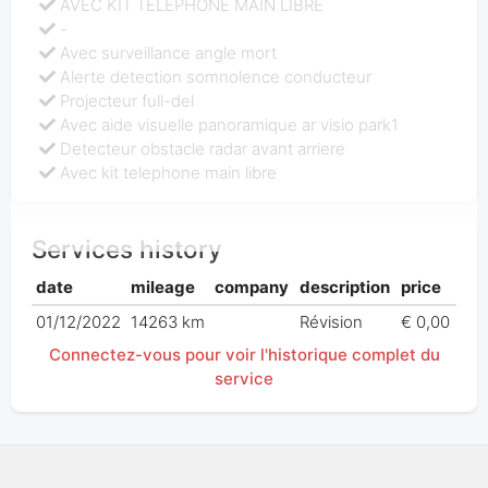
AVEC KIT TELEPHONE MAIN LIBRE
-
Avec surveillance angle mort
Alerte detection somnolence conducteur
Projecteur full-del
Avec aide visuelle panoramique ar visio park1
Detecteur obstacle radar avant arriere
Avec kit telephone main libre
Services history
date
mileage
company
description
price
01/12/2022
14263 km
Révision
€ 0,00
Connectez-vous pour voir l'historique complet du
service