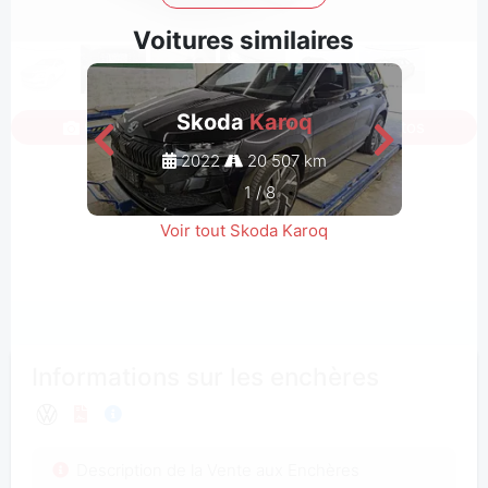
Voitures similaires
Skoda
Karoq
Connectez-vous pour voir toutes les photos
2022
20 507 km
1
/
8
Voir tout Skoda Karoq
Informations sur les enchères
Description de la Vente aux Enchères