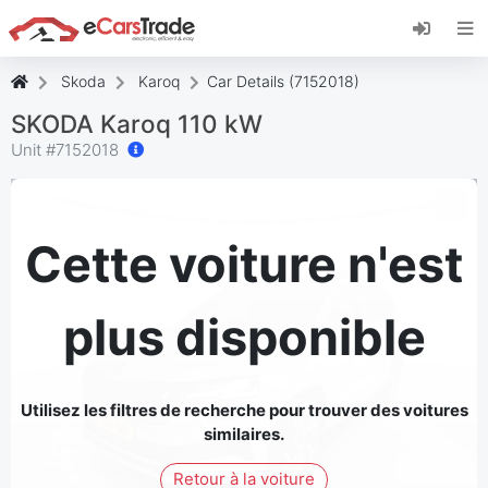
Installez l'application web eCarsTrade, ajoutez-
la à votre écran d'accueil et recevez des mises
à jour instantanées.
Skoda
Karoq
Car Details (7152018)
Installer
Annuler
SKODA Karoq 110 kW
Unit #
7152018
Cette voiture n'est
plus disponible
Utilisez les filtres de recherche pour trouver des voitures
similaires.
Retour à la voiture