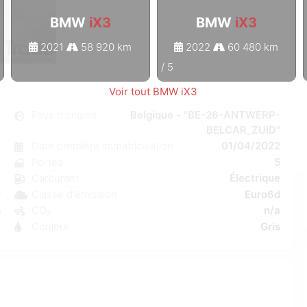
BMW
iX3
BMW
iX3
2021
58 920 km
2022
60 480 km
1
/
5
Voir tout BMW iX3
3
Pays d'origine
Belgique - "BE-26-ANTWERP-
BELCAR_ZUID"
e
Date première immatriculation
01/04/2022
1
Portes
5
n
Carburant
Électrique
a
Classe d'émission
Euro6d
W
CO₂
n/a
5
Couleur
Gris
7