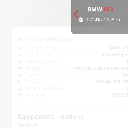
BMW
iX3
2021
51 378 km
Profil du Véhicule
Marque et modèle
BMW iX
Type de boîte de vitesses
Automatiqu
Boîte de vitesses
Catégorie
SUV/Véhicule tout-terrai
Capacité
n/
Puissance
286 Hp 210 k
Nombre de sièges
N° d'unité
715125
Equipement - options
Confort