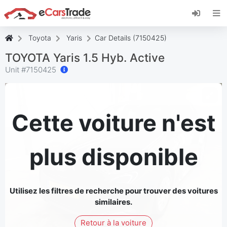
Installez l'application web eCarsTrade, ajoutez-
la à votre écran d'accueil et recevez des mises
à jour instantanées.
Toyota
Yaris
Car Details (7150425)
Installer
Annuler
TOYOTA Yaris 1.5 Hyb. Active
Unit #
7150425
Cette voiture n'est
plus disponible
Utilisez les filtres de recherche pour trouver des voitures
similaires.
Retour à la voiture