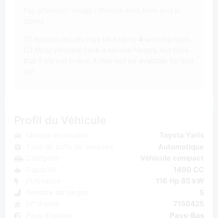
Pay attention! Image / Photos wins from text in
claims.
(1) Auction results may take up to
4
working days.
(2) Most vehicles have a service history, but note
that if it's not online, it may not be available for that
car.
Profil du Véhicule
Marque et modèle
Toyota Yaris
Type de boîte de vitesses
Automatique
Catégorie
Véhicule compact
Capacité
1490 CC
Puissance
116 Hp 85 kW
Nombre de sièges
5
N° d'unité
7150425
Pays d'origine
Pays-Bas