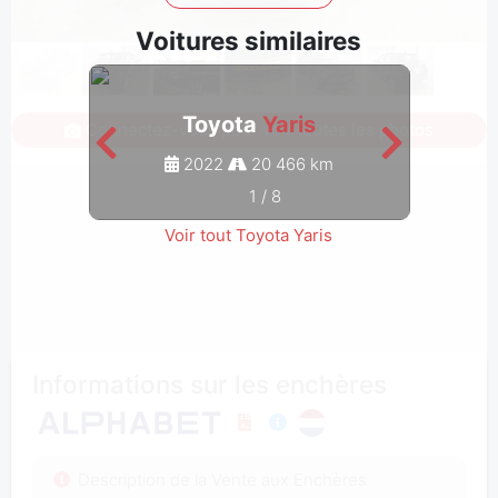
Voitures similaires
Toyota
Yaris
Connectez-vous pour voir toutes les photos
2022
20 466 km
1
/
8
Voir tout Toyota Yaris
Informations sur les enchères
Description de la Vente aux Enchères