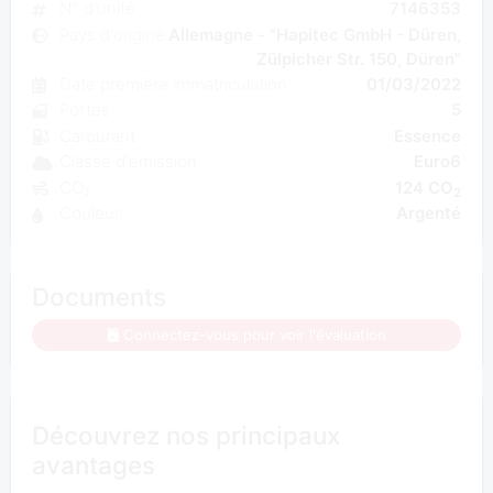
N° d'unité
7146353
Pays d'origine
Allemagne - "Hapitec GmbH - Düren,
Zülpicher Str. 150, Düren"
Date première immatriculation
01/03/2022
Portes
5
Carburant
Essence
Classe d'émission
Euro6
CO₂
124 CO
2
Couleur
Argenté
Documents
Connectez-vous pour voir l'évaluation
Découvrez nos principaux
avantages