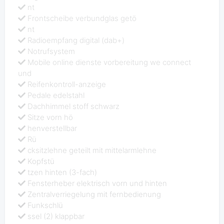
nt
Frontscheibe verbundglas getö
nt
Radioempfang digital (dab+)
Notrufsystem
Mobile online dienste vorbereitung we connect
und
Reifenkontroll-anzeige
Pedale edelstahl
Dachhimmel stoff schwarz
Sitze vorn hö
henverstellbar
Rü
cksitzlehne geteilt mit mittelarmlehne
Kopfstü
tzen hinten (3-fach)
Fensterheber elektrisch vorn und hinten
Zentralverriegelung mit fernbedienung
Funkschlü
ssel (2) klappbar