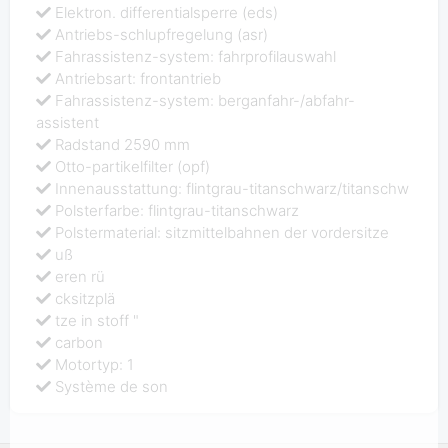
Elektron. differentialsperre (eds)
Antriebs-schlupfregelung (asr)
Fahrassistenz-system: fahrprofilauswahl
Antriebsart: frontantrieb
Fahrassistenz-system: berganfahr-/abfahr-
assistent
Radstand 2590 mm
Otto-partikelfilter (opf)
Innenausstattung: flintgrau-titanschwarz/titanschw
Polsterfarbe: flintgrau-titanschwarz
Polstermaterial: sitzmittelbahnen der vordersitze
uß
eren rü
cksitzplä
tze in stoff "
carbon
Motortyp: 1
Système de son