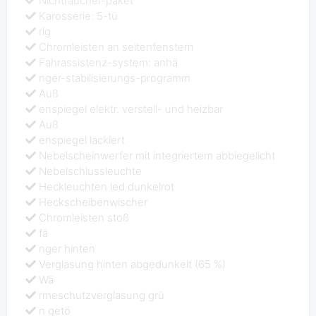
Nichtraucher-paket
Karosserie: 5-tü
rig
Chromleisten an seitenfenstern
Fahrassistenz-system: anhä
nger-stabilisierungs-programm
Auß
enspiegel elektr. verstell- und heizbar
Auß
enspiegel lackiert
Nebelscheinwerfer mit integriertem abbiegelicht
Nebelschlussleuchte
Heckleuchten led dunkelrot
Heckscheibenwischer
Chromleisten stoß
fä
nger hinten
Verglasung hinten abgedunkelt (65 %)
Wä
rmeschutzverglasung grü
n getö