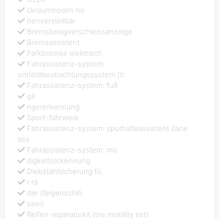
ckraumboden hö
henverstellbar
Bremsbelagverschleissanzeige
Bremsassistent
Parkbremse elektrisch
Fahrassistenz-system:
umfeldbeobachtungssystem (fr
Fahrassistenz-system: fuß
gä
ngererkennung
Sport-fahrwerk
Fahrassistenz-system: spurhalteassistent (lane
ass
Fahrassistenz-system: mü
digkeitserkennung
Diebstahlsicherung fü
r rä
der (felgenschlö
sser)
Reifen-reparaturkit (tire mobility set)