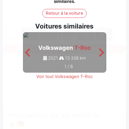
similaires.
Retour à la voiture
Voitures similaires
Volkswagen
T-Roc
V
Connectez-vous pour voir toutes les photos
2021
13 338 km
1
/
8
Voir tout Volkswagen T-Roc
Informations sur les enchères