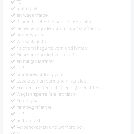
Tü
rgriffe auß
en wagenfarbe
3-punkt-sicherheitsgurt hinten mitte
Sicherheitsgurte vorn mit gurtstraffer hö
henverstellbar
Warnanlage fü
r sicherheitsgurte vorn und hinten
Sicherheitsgurte hinten auß
en mit gurtstraffer
Fuß
raumbeleuchtung vorn
Leseleuchten vorn und hinten led
Sonnenblenden mit spiegel (beleuchtet)
Wegfahrsperre (elektronisch)
Schalt-/wä
hlhebelgriff leder
Fuß
matten textil
Verbandkasten und warndreieck
Gepä