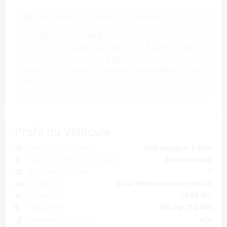
Description de la Vente aux Enchères
(1) Allocation rate
98%
(2) Auction results may take up to
2
working days.
(3) Most vehicles have a service history, but note
that if it's not online, it may not be available for that
car.
Profil du Véhicule
Marque et modèle
Volkswagen T-Roc
Type de boîte de vitesses
Automatique
Boîte de vitesses
7
Catégorie
SUV/Véhicule tout-terrain
Capacité
1498 CC
Puissance
150 Hp 110 kW
Nombre de sièges
n/a