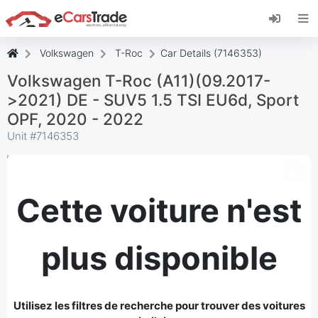
Installez l'application web eCarsTrade, ajoutez-
la à votre écran d'accueil et recevez des mises
à jour instantanées.
Volkswagen
T-Roc
Car Details (7146353)
Installer
Annuler
Volkswagen T-Roc (A11)(09.2017-
>2021) DE - SUV5 1.5 TSI EU6d, Sport
OPF, 2020 - 2022
Unit #
7146353
Cette voiture n'est
plus disponible
Utilisez les filtres de recherche pour trouver des voitures