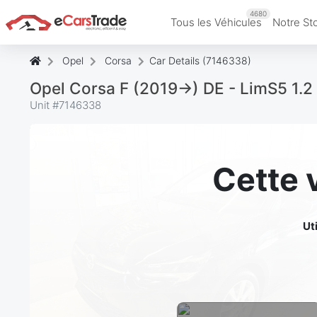
4680
Tous les Véhicules
Notre St
Opel
Corsa
Car Details (7146338)
Opel Corsa F (2019->) DE - LimS5 1.2
Unit #
7146338
Cette 
Ut