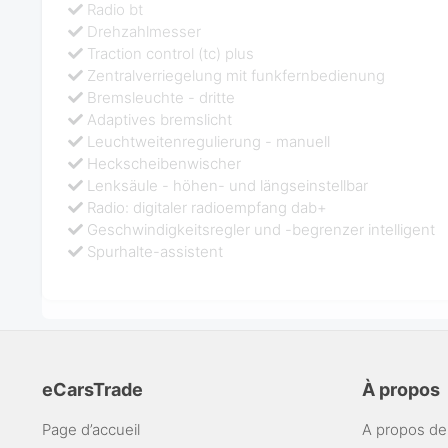
Radio bt
Drehzahlmesser
Traction control (tc) plus
Zentralverriegelung mit funkfernbedienung
Bremsleuchte - dritte
Adaptives bremslicht
Leuchtweitenregulierung - manuell
Heckscheibenwischer
Lenksäule - höhen- und längseinstellbar
Radio: digitaler radioempfang dab+
Geschwindigkeitsregler und -begrenzer intelligent
Spurhalte-assistent
eCarsTrade
À propos
Page d’accueil
A propos de