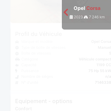
Opel
Corsa
2023
7 246 km
Profil du Véhicule
Marque et modèle
Opel Cors
Type de boîte de vitesses
Manue
Boîte de vitesses
Catégorie
Véhicule compac
Capacité
1199 C
Puissance
75 Hp 55 k
Nombre de sièges
n/
N° d'unité
714633
Equipement - options
Confort