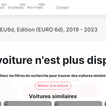
543
4137
2352
ock
Enchères
Prix Fixes
Contact
 EU6d, Edition (EURO 6d), 2019 - 2023
voiture n'est plus dis
ilisez les filtres de recherche pour trouver des voitures similair
Retour à la voiture
Connectez-vous pour voir toutes les
photos
Voitures similaires