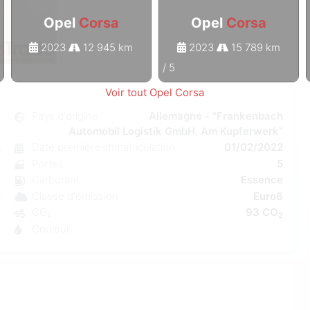
Opel
Corsa
Opel
Corsa
2023
12 945 km
2023
15 789 km
1
/
5
Voir tout Opel Corsa
a
Pays d'origine
Allemagne - "Frankenbach
Automobil Logistik GmbH, Am Kupferwerk"
l
Date première immatriculation
01/02/2022
5
Portes
5
t
Carburant
Essence
C
Classe d'émission
Euro6
W
CO₂
93 CO
a
2
Couleur
8