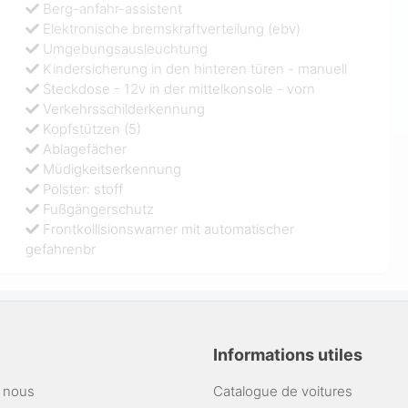
Berg-anfahr-assistent
Elektronische bremskraftverteilung (ebv)
Umgebungsausleuchtung
Kindersicherung in den hinteren türen - manuell
Steckdose - 12v in der mittelkonsole - vorn
Verkehrsschilderkennung
Kopfstützen (5)
Ablagefächer
Müdigkeitserkennung
Polster: stoff
Fußgängerschutz
Frontkollisionswarner mit automatischer
gefahrenbr
Informations utiles
 nous
Catalogue de voitures