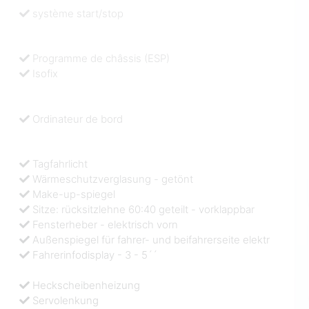
système start/stop
Programme de châssis (ESP)
Isofix
Ordinateur de bord
Tagfahrlicht
Wärmeschutzverglasung - getönt
Make-up-spiegel
Sitze: rücksitzlehne 60:40 geteilt - vorklappbar
Fensterheber - elektrisch vorn
Außenspiegel für fahrer- und beifahrerseite elektr
Fahrerinfodisplay - 3 - 5´´
Heckscheibenheizung
Servolenkung