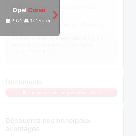
Description de la Vente aux Enchères
Opel
Corsa
Opel
Corsa
(1) Allocation rate
98%
2023
17 354 km
2023
20 038 km
(2) Auction results may take up to
2
working
days.
(3) Most vehicles have a service history, but
note that if it's not online, it may not be
available for that car.
Documents
Connectez-vous pour voir l'évaluation
Découvrez nos principaux
avantages