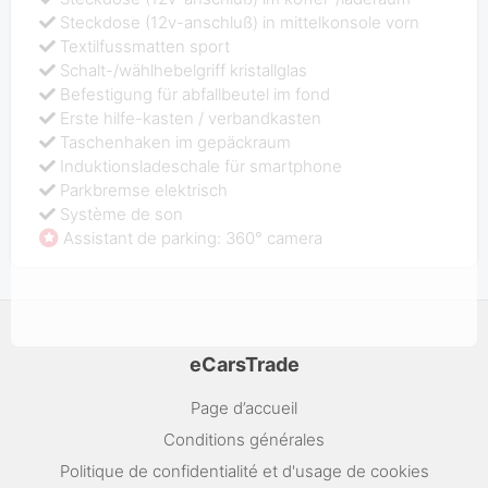
Steckdose (12v-anschluß) in mittelkonsole vorn
Textilfussmatten sport
Schalt-/wählhebelgriff kristallglas
Befestigung für abfallbeutel im fond
Erste hilfe-kasten / verbandkasten
Taschenhaken im gepäckraum
Induktionsladeschale für smartphone
Parkbremse elektrisch
Système de son
Assistant de parking: 360° camera
eCarsTrade
Page d’accueil
Conditions générales
Politique de confidentialité et d'usage de cookies