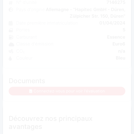
N° d'unité
7146275
Pays d'origine
Allemagne - "Hapitec GmbH - Düren,
Zülpicher Str. 150, Düren"
Date première immatriculation
01/04/2024
Portes
5
Carburant
Essence
Classe d'émission
Euro6
CO₂
n/a
Couleur
Bleu
Documents
Connectez-vous pour voir l'évaluation
Découvrez nos principaux
avantages