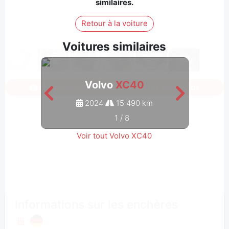
similaires.
Retour à la voiture
Voitures similaires
Volvo
XC40
Connectez-vous pour voir toutes les photos
2024
15 490 km
1
/
8
Voir tout Volvo XC40
Informations sur les enchères