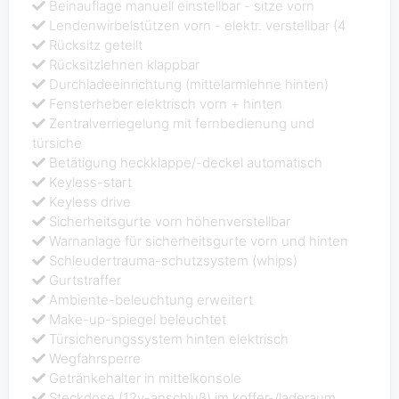
Beinauflage manuell einstellbar - sitze vorn
Lendenwirbelstützen vorn - elektr. verstellbar (4
Rücksitz geteilt
Rücksitzlehnen klappbar
Durchladeeinrichtung (mittelarmlehne hinten)
Fensterheber elektrisch vorn + hinten
Zentralverriegelung mit fernbedienung und
türsiche
Betätigung heckklappe/-deckel automatisch
Keyless-start
Keyless drive
Sicherheitsgurte vorn höhenverstellbar
Warnanlage für sicherheitsgurte vorn und hinten
Schleudertrauma-schutzsystem (whips)
Gurtstraffer
Ambiente-beleuchtung erweitert
Make-up-spiegel beleuchtet
Türsicherungssystem hinten elektrisch
Wegfahrsperre
Getränkehalter in mittelkonsole
Steckdose (12v-anschluß) im koffer-/laderaum