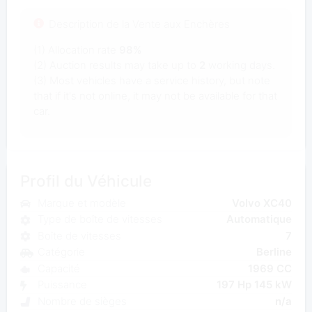
Description de la Vente aux Enchères
(1) Allocation rate
98%
(2) Auction results may take up to
2
working days.
(3) Most vehicles have a service history, but note
that if it's not online, it may not be available for that
car.
Profil du Véhicule
Marque et modèle
Volvo XC40
Type de boîte de vitesses
Automatique
Boîte de vitesses
7
Catégorie
Berline
Capacité
1969 CC
Puissance
197 Hp 145 kW
Nombre de sièges
n/a