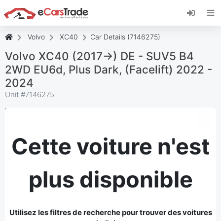
Installez l'application web eCarsTrade, ajoutez-
la à votre écran d'accueil et recevez des mises
à jour instantanées.
Volvo
XC40
Car Details (7146275)
Installer
Annuler
Volvo XC40 (2017->) DE - SUV5 B4
2WD EU6d, Plus Dark, (Facelift) 2022 -
2024
Unit #
7146275
Cette voiture n'est
plus disponible
Utilisez les filtres de recherche pour trouver des voitures