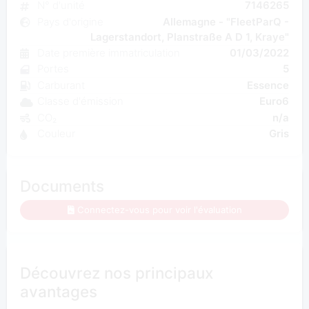
N° d'unité
7146265
Pays d'origine
Allemagne - "FleetParQ -
Lagerstandort, Planstraße A D 1, Kraye"
Date première immatriculation
01/03/2022
Portes
5
Carburant
Essence
Classe d'émission
Euro6
CO₂
n/a
Couleur
Gris
Documents
Connectez-vous pour voir l'évaluation
Découvrez nos principaux
avantages