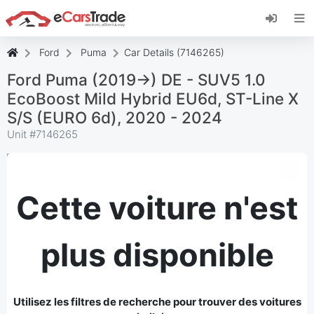
Installez l'application web eCarsTrade, ajoutez-
la à votre écran d'accueil et recevez des mises
à jour instantanées.
Ford
Puma
Car Details (7146265)
Installer
Annuler
Ford Puma (2019->) DE - SUV5 1.0
EcoBoost Mild Hybrid EU6d, ST-Line X
S/S (EURO 6d), 2020 - 2024
Unit #
7146265
Cette voiture n'est
plus disponible
Utilisez les filtres de recherche pour trouver des voitures