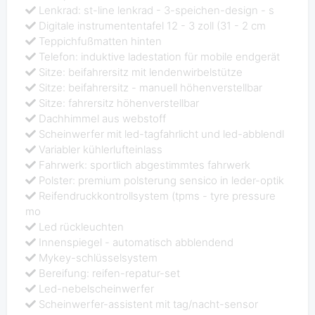
Lenkrad: st-line lenkrad - 3-speichen-design - s
Digitale instrumententafel 12 - 3 zoll (31 - 2 cm
Teppichfußmatten hinten
Telefon: induktive ladestation für mobile endgerät
Sitze: beifahrersitz mit lendenwirbelstütze
Sitze: beifahrersitz - manuell höhenverstellbar
Sitze: fahrersitz höhenverstellbar
Dachhimmel aus webstoff
Scheinwerfer mit led-tagfahrlicht und led-abblendl
Variabler kühlerlufteinlass
Fahrwerk: sportlich abgestimmtes fahrwerk
Polster: premium polsterung sensico in leder-optik
Reifendruckkontrollsystem (tpms - tyre pressure
mo
Led rückleuchten
Innenspiegel - automatisch abblendend
Mykey-schlüsselsystem
Bereifung: reifen-repatur-set
Led-nebelscheinwerfer
Scheinwerfer-assistent mit tag/nacht-sensor