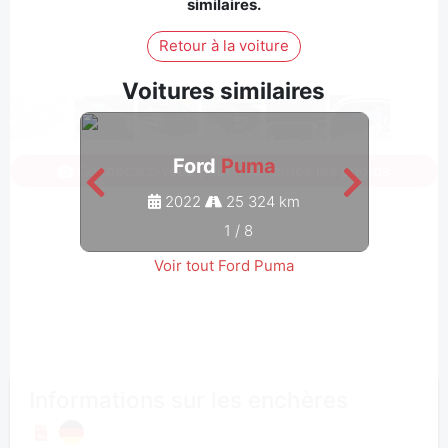
similaires.
Retour à la voiture
Voitures similaires
Ford
Puma
Connectez-vous pour voir toutes les photos
2022
25 324 km
1
/
8
Voir tout Ford Puma
Informations sur les enchères