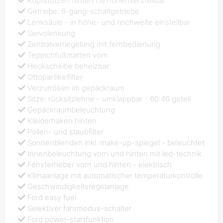
Kopfstützen hinten (3) höhenverstellbar
Getriebe: 6-gang-schaltgetriebe
Lenksäule - in höhe- und reichweite einstellbar
Servolenkung
Zentralverriegelung mit fernbedienung
Teppichfußmatten vorn
Heckscheibe beheizbar
Ottopartikelfilter
Verzurrösen im gepäckraum
Sitze: rücksitzlehne - umklappbar - 60:40 geteil
Gepäckraumbeleuchtung
Kleiderhaken hinten
Pollen- und staubfilter
Sonnenblenden inkl. make-up-spiegel - beleuchtet
Innenbeleuchtung vorn und hinten mit led-technik
Fensterheber vorn und hinten - elektrisch
Klimaanlage mit automatischer temperaturkontrolle
Geschwindigkeitsregelanlage
Ford easy fuel
Selektiver fahrmodus-schalter
Ford power-startfunktion