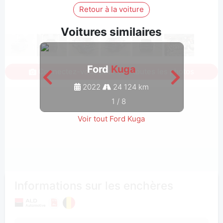
Retour à la voiture
Voitures similaires
Ford
Kuga
Connectez-vous pour voir toutes les photos
2022
24 124 km
1
/
8
Voir tout Ford Kuga
Informations sur les enchères