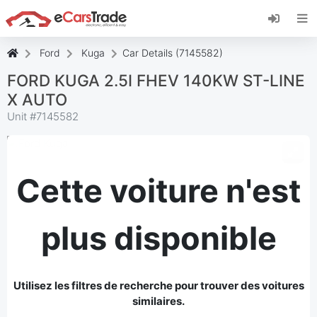
Installez l'application web eCarsTrade, ajoutez-
la à votre écran d'accueil et recevez des mises
à jour instantanées.
Ford
Kuga
Car Details (7145582)
Installer
Annuler
FORD KUGA 2.5I FHEV 140KW ST-LINE
X AUTO
Unit #
7145582
Cette voiture n'est
plus disponible
Utilisez les filtres de recherche pour trouver des voitures
similaires.