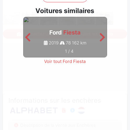
Voitures similaires
Ford
Fiesta
Connectez-vous pour voir toutes les photos
2019
78 162 km
1
/
4
Voir tout Ford Fiesta
Informations sur les enchères
Description de la Vente aux Enchères