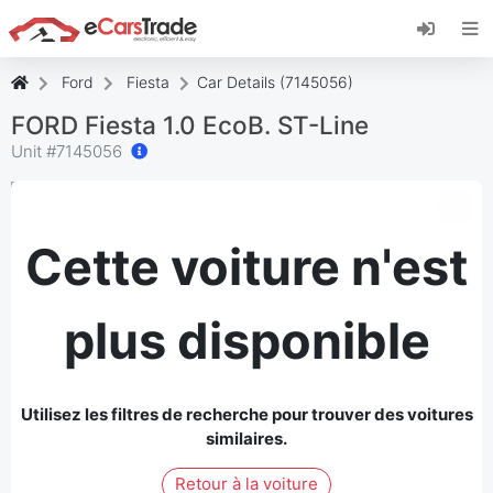
Installez l'application web eCarsTrade, ajoutez-
la à votre écran d'accueil et recevez des mises
à jour instantanées.
Ford
Fiesta
Car Details (7145056)
Installer
Annuler
FORD Fiesta 1.0 EcoB. ST-Line
Unit #
7145056
Cette voiture n'est
plus disponible
Utilisez les filtres de recherche pour trouver des voitures
similaires.
Retour à la voiture