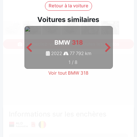
Retour à la voiture
Voitures similaires
BMW
318
Connectez-vous pour voir toutes les photos
2022
77 792 km
1
/
8
Voir tout BMW 318
Informations sur les enchères