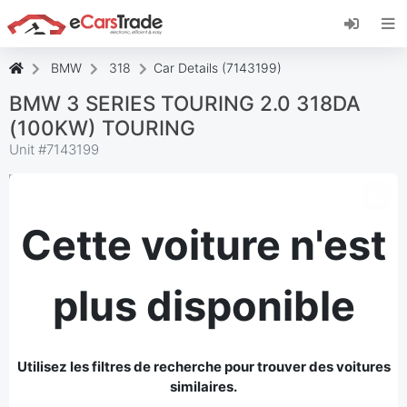
Installez l'application web eCarsTrade, ajoutez-
la à votre écran d'accueil et recevez des mises
à jour instantanées.
BMW
318
Car Details (7143199)
Installer
Annuler
BMW 3 SERIES TOURING 2.0 318DA
(100KW) TOURING
Unit #
7143199
Cette voiture n'est
plus disponible
Utilisez les filtres de recherche pour trouver des voitures
similaires.