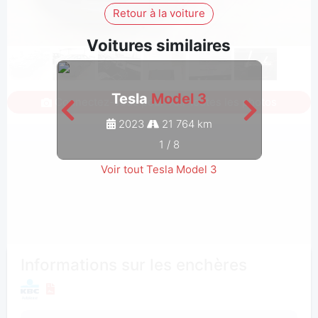
Retour à la voiture
Voitures similaires
Tesla
Model 3
Connectez-vous pour voir toutes les photos
2023
21 764 km
1
/
8
Voir tout Tesla Model 3
Informations sur les enchères