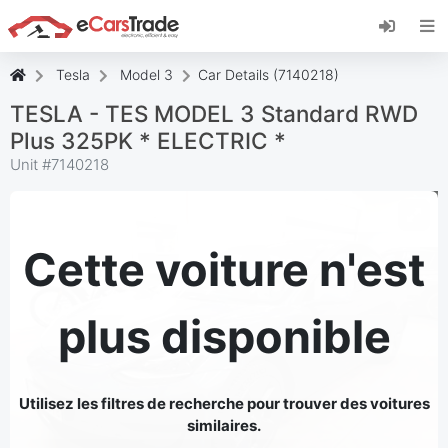
Installez l'application web eCarsTrade, ajoutez-
la à votre écran d'accueil et recevez des mises
à jour instantanées.
Tesla
Model 3
Car Details (7140218)
Installer
Annuler
TESLA - TES MODEL 3 Standard RWD
Plus 325PK * ELECTRIC *
Unit #
7140218
Cette voiture n'est
plus disponible
Utilisez les filtres de recherche pour trouver des voitures
similaires.