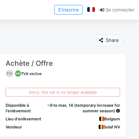
S'inscrire
Se connecter
Share
Achète / Offre
TVA exclue
FIX
Sorry, the car is no longer available
Disponible à
~9 to max. 14 (temporary increase for
l'enlèvement
summer season)
Lieu d'enlèvement
Belgium
Vendeur
Solaf NV