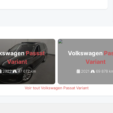
lkswagen
Passat
Volkswagen
Pa
Variant
Variant
2022
47 672 km
2021
69 878 k
Voir tout Volkswagen Passat Variant