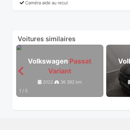
Caméra aide au recul
Voitures similaires
Volkswagen
Passat
Vo
Variant
2022
36 392 km
1
/
5