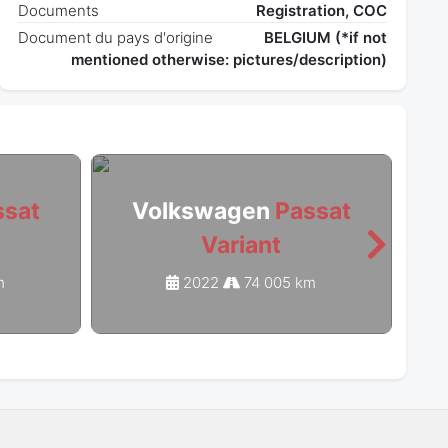
Documents
Registration, COC
Document du pays d'origine
BELGIUM (*if not
mentioned otherwise: pictures/description)
ssat
Volkswagen
Passat
Variant
m
2022
74 005 km