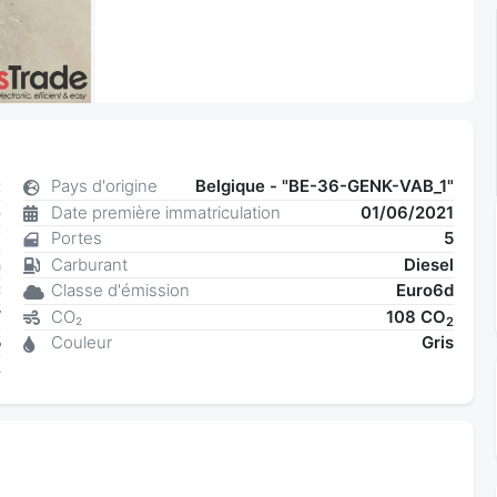
t
Pays d'origine
Belgique - "BE-36-GENK-VAB_1"
e
Date première immatriculation
01/06/2021
7
Portes
5
n
Carburant
Diesel
C
Classe d'émission
Euro6d
W
CO₂
108 CO
2
5
Couleur
Gris
4