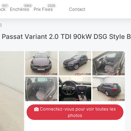
557
5953
2329
ock
Enchères
Prix Fixes
Contact
)
 Passat Variant 2.0 TDI 90kW DSG Style B
Connectez-vous pour voir toutes les
photos