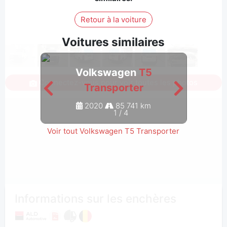
Retour à la voiture
Voitures similaires
Volkswagen
T5
Connectez-vous pour voir toutes les photos
Transporter
2020
85 741 km
1
/
4
Voir tout Volkswagen T5 Transporter
Informations sur les enchères