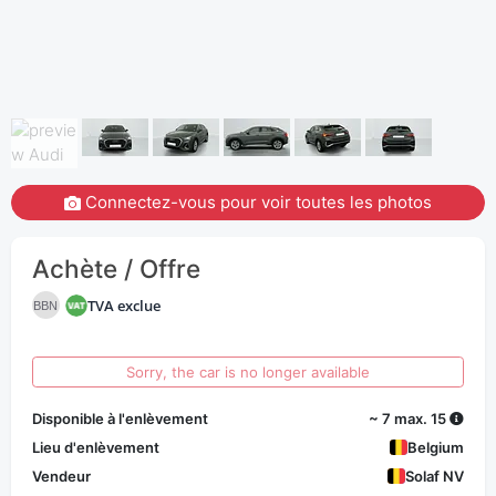
Connectez-vous pour voir toutes les photos
Achète / Offre
TVA exclue
BBN
Sorry, the car is no longer available
Disponible à l'enlèvement
~ 7 max. 15
Lieu d'enlèvement
Belgium
Vendeur
Solaf NV