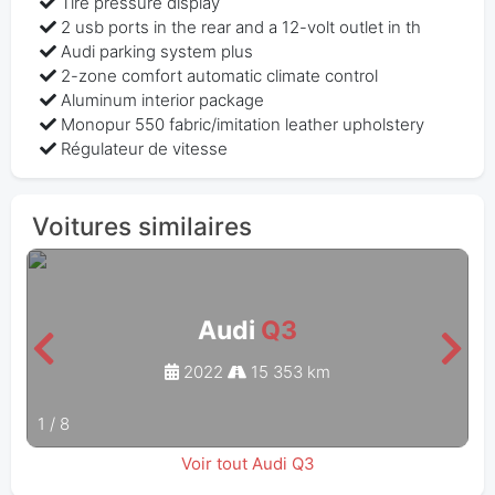
Tire pressure display
2 usb ports in the rear and a 12-volt outlet in th
Audi parking system plus
2-zone comfort automatic climate control
Aluminum interior package
Monopur 550 fabric/imitation leather upholstery
Régulateur de vitesse
Voitures similaires
Audi
Q3
2022
15 353 km
1
/
8
Voir tout Audi Q3