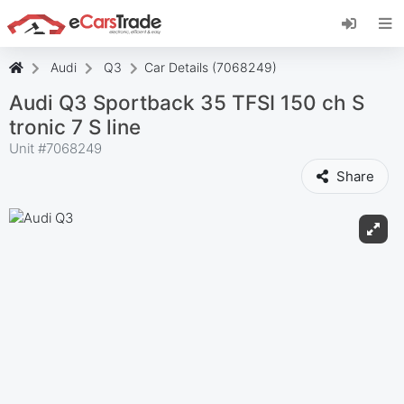
Installez l'application web eCarsTrade, ajoutez-
la à votre écran d'accueil et recevez des mises
à jour instantanées.
Audi
Q3
Car Details (7068249)
Installer
Annuler
Audi Q3 Sportback 35 TFSI 150 ch S
tronic 7 S line
Unit #
7068249
Share