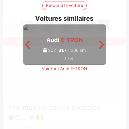
Retour à la voiture
Voitures similaires
Audi
E-TRON
Connectez-vous pour voir toutes les photos
2021
61 306 km
1
/
8
Voir tout Audi E-TRON
Informations sur les enchères