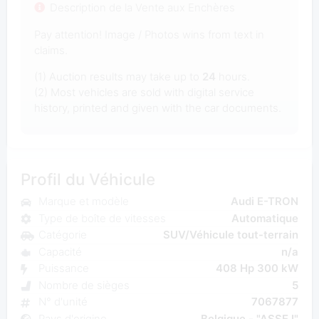
Description de la Vente aux Enchères
Pay attention! Image / Photos wins from text in
claims.
(1) Auction results may take up to
24
hours.
(2) Most vehicles are sold with digital service
history, printed and given with the car documents.
Profil du Véhicule
Marque et modèle
Audi E-TRON
Type de boîte de vitesses
Automatique
Catégorie
SUV/Véhicule tout-terrain
Capacité
n/a
Puissance
408 Hp 300 kW
Nombre de sièges
5
N° d'unité
7067877
Pays d'origine
Belgique - "ASSE I"