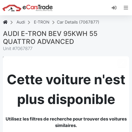
Installez l'application web eCarsTrade, ajoutez-
la à votre écran d'accueil et recevez des mises
à jour instantanées.
Audi
E-TRON
Car Details (7067877)
Installer
Annuler
AUDI E-TRON BEV 95KWH 55
QUATTRO ADVANCED
Unit #
7067877
Cette voiture n'est
plus disponible
Utilisez les filtres de recherche pour trouver des voitures
similaires.