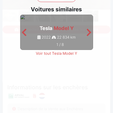
Voitures similaires
Tesla
Model Y
Connectez-vous pour voir toutes les photos
2022
22 834 km
1
/
8
Voir tout Tesla Model Y
Informations sur les enchères
Description de la Vente aux Enchères