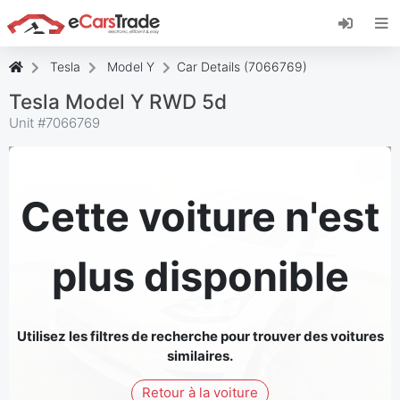
Installez l'application web eCarsTrade, ajoutez-
la à votre écran d'accueil et recevez des mises
à jour instantanées.
Tesla
Model Y
Car Details (7066769)
Installer
Annuler
Tesla Model Y RWD 5d
Unit #
7066769
Cette voiture n'est
plus disponible
Utilisez les filtres de recherche pour trouver des voitures
similaires.
Retour à la voiture