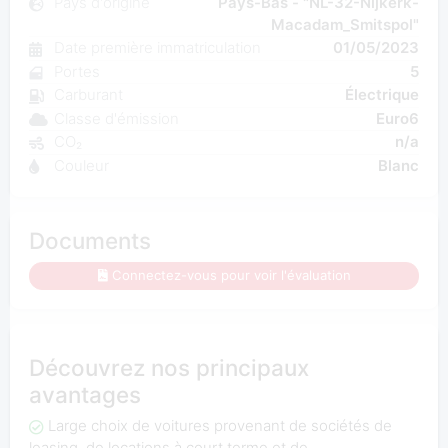
Pays d'origine
Pays-Bas - "NL-32-Nijkerk-
Macadam_Smitspol"
Date première immatriculation
01/05/2023
Portes
5
Carburant
Électrique
Classe d'émission
Euro6
CO₂
n/a
Couleur
Blanc
Documents
Connectez-vous pour voir l'évaluation
Découvrez nos principaux
avantages
Large choix de voitures provenant de sociétés de
leasing, de locations à court terme et de